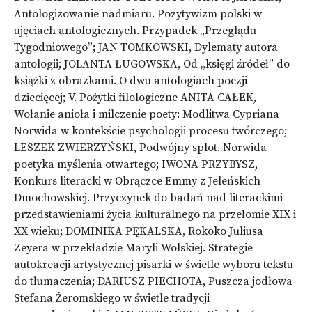
Antologizowanie nadmiaru. Pozytywizm polski w
ujęciach antologicznych. Przypadek „Przeglądu
Tygodniowego”; JAN TOMKOWSKI, Dylematy autora
antologii; JOLANTA ŁUGOWSKA, Od „księgi źródeł” do
książki z obrazkami. O dwu antologiach poezji
dziecięcej; V. Pożytki filologiczne ANITA CAŁEK,
Wołanie anioła i milczenie poety: Modlitwa Cypriana
Norwida w kontekście psychologii procesu twórczego;
LESZEK ZWIERZYŃSKI, Podwójny splot. Norwida
poetyka myślenia otwartego; IWONA PRZYBYSZ,
Konkurs literacki w Obrączce Emmy z Jeleńskich
Dmochowskiej. Przyczynek do badań nad literackimi
przedstawieniami życia kulturalnego na przełomie XIX i
XX wieku; DOMINIKA PĘKALSKA, Rokoko Juliusa
Zeyera w przekładzie Maryli Wolskiej. Strategie
autokreacji artystycznej pisarki w świetle wyboru tekstu
do tłumaczenia; DARIUSZ PIECHOTA, Puszcza jodłowa
Stefana Żeromskiego w świetle tradycji