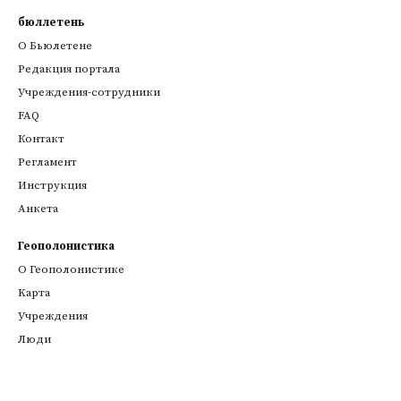
бюллетень
О Бьюлетене
Редакция портала
Учреждения-сотрудники
FAQ
Контакт
Регламент
Инструкция
Анкета
Геополонистика
О Геополонистике
Kарта
Учреждения
Люди