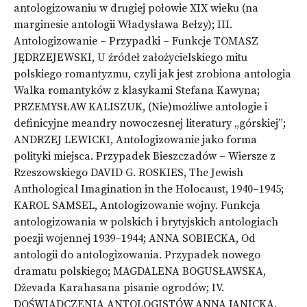
antologizowaniu w drugiej połowie XIX wieku (na
marginesie antologii Władysława Bełzy); III.
Antologizowanie – Przypadki – Funkcje TOMASZ
JĘDRZEJEWSKI, U źródeł założycielskiego mitu
polskiego romantyzmu, czyli jak jest zrobiona antologia
Walka romantyków z klasykami Stefana Kawyna;
PRZEMYSŁAW KALISZUK, (Nie)możliwe antologie i
definicyjne meandry nowoczesnej literatury „górskiej”;
ANDRZEJ LEWICKI, Antologizowanie jako forma
polityki miejsca. Przypadek Bieszczadów – Wiersze z
Rzeszowskiego DAVID G. ROSKIES, The Jewish
Anthological Imagination in the Holocaust, 1940–1945;
KAROL SAMSEL, Antologizowanie wojny. Funkcja
antologizowania w polskich i brytyjskich antologiach
poezji wojennej 1939–1944; ANNA SOBIECKA, Od
antologii do antologizowania. Przypadek nowego
dramatu polskiego; MAGDALENA BOGUSŁAWSKA,
Dževada Karahasana pisanie ogrodów; IV.
DOŚWIADCZENIA ANTOLOGISTÓW ANNA JANICKA,