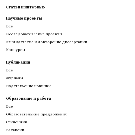
Статьи и интервью
Научные проекты
Все
Исследовательские проекты
Кандидатские и докторские диссертации
Конкурсы
Публикации
Все
Журналы
Издательские новинки
Образование и работа
Все
Образовательные предложения
Стипендии
Вакансии