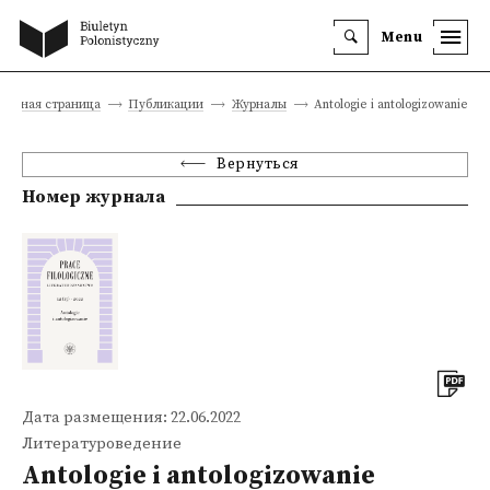
Menu
Главная страница
Публикации
Журналы
Antologie i antologizowanie
Вернуться
Номер журнала
Дата размещения: 22.06.2022
Литературоведение
Antologie i antologizowanie