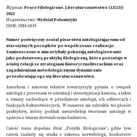
Журнал:
Prace Filologiczne. Literaturoznawstwo
(12(15))
2022
Издательство:
Wydział Polonistyki
ISSN:
2084-6045
Numer poświęcony został pisarstwu antologizującemu od
starożytnych początków po współczesne realizacje.
Zamieszczone w nim artykuły pokazują antologizowanie
jako podstawową praktykę filologiczną, która pozostaje w
ścisłej relacji ze strategiami historycznoliterackimi oraz
zagadnieniami metodologicznymi dynamicznie
przeobrażającego się literaturoznawstwa.
Autorkom i autorom tekstów towarzyszyły pytania o związek
antologii z procesami re-orientacji i stereotypizacji kanonu, a także
o zmiany zachodzące w przedmiocie antologii, ich odbiorcach i
funkcjach kulturotwórczych. W numerze nie zabrakło też głosów
praktyków, którzy poddali metarefleksji tworzenie antologii w
oparciu o własne doświadczenia badawcze.
Całość tomu dopełnia dział „Pożytki filologicznie”, gdzie tym
razem znalazły się studia z zakresu norwidologii, konkursów