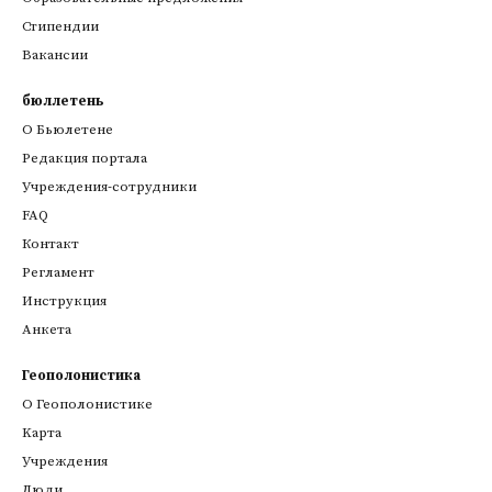
Стипендии
Вакансии
бюллетень
О Бьюлетене
Редакция портала
Учреждения-сотрудники
FAQ
Контакт
Регламент
Инструкция
Анкета
Геополонистика
О Геополонистике
Kарта
Учреждения
Люди