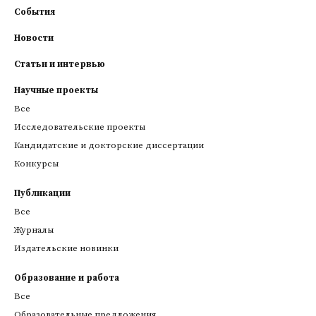
События
Новости
Статьи и интервью
Научные проекты
Все
Исследовательские проекты
Кандидатские и докторские диссертации
Конкурсы
Публикации
Все
Журналы
Издательские новинки
Образование и работа
Все
Образовательные предложения