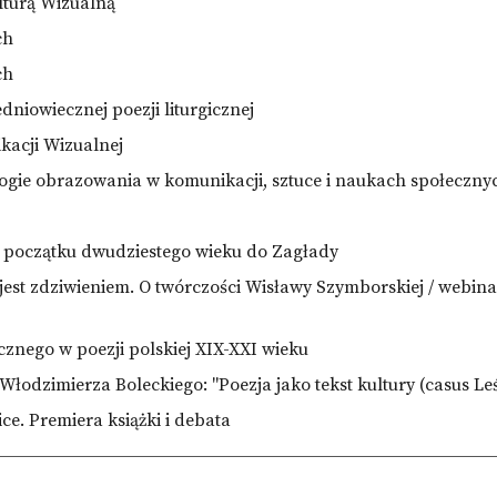
lturą Wizualną
ch
ch
niowiecznej poezji liturgicznej
kacji Wizualnej
ogie obrazowania w komunikacji, sztuce i naukach społeczny
d początku dwudziestego wieku do Zagłady
 jest zdziwieniem. O twórczości Wisławy Szymborskiej / webi
cznego w poezji polskiej XIX-XXI wieku
 Włodzimierza Boleckiego: "Poezja jako tekst kultury (casus L
e. Premiera książki i debata