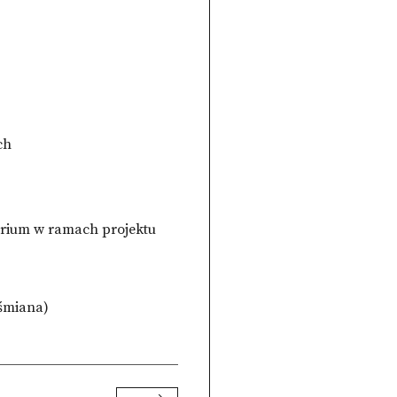
ch
narium w ramach projektu
eśmiana)