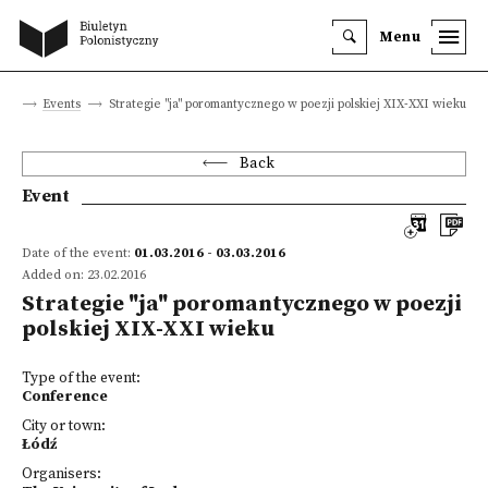
Menu
ite
Events
Strategie "ja" poromantycznego w poezji polskiej XIX-XXI wieku
Back
Event
Date of the event:
01.03.2016 - 03.03.2016
Added on: 23.02.2016
Strategie "ja" poromantycznego w poezji
polskiej XIX-XXI wieku
Type of the event:
Conference
City or town:
Łódź
Organisers: