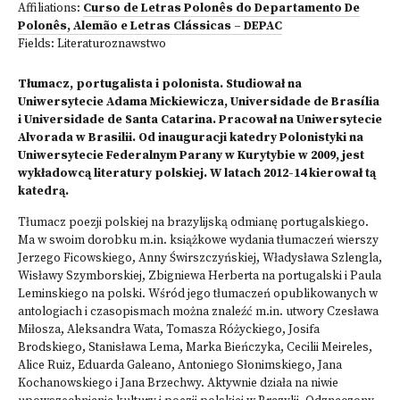
Affiliations:
Curso de Letras Polonês do Departamento De
Polonês, Alemão e Letras Clássicas – DEPAC
Fields:
Literaturoznawstwo
Tłumacz, portugalista i polonista. Studiował na
Uniwersytecie Adama Mickiewicza, Universidade de Brasília
i Universidade de Santa Catarina. Pracował na Uniwersytecie
Alvorada w Brasilii. Od inauguracji katedry Polonistyki na
Uniwersytecie Federalnym Parany w Kurytybie w 2009, jest
wykładowcą literatury polskiej. W latach 2012-14 kierował tą
katedrą.
Tłumacz poezji polskiej na brazylijską odmianę portugalskiego.
Ma w swoim dorobku m.in. książkowe wydania tłumaczeń wierszy
Jerzego Ficowskiego, Anny Świrszczyńskiej, Władysława Szlengla,
Wisławy Szymborskiej, Zbigniewa Herberta na portugalski i Paula
Leminskiego na polski. Wśród jego tłumaczeń opublikowanych w
antologiach i czasopismach można znaleźć m.in. utwory Czesława
Miłosza, Aleksandra Wata, Tomasza Różyckiego, Josifa
Brodskiego, Stanisława Lema, Marka Bieńczyka, Cecilii Meireles,
Alice Ruiz, Eduarda Galeano, Antoniego Słonimskiego, Jana
Kochanowskiego i Jana Brzechwy. Aktywnie działa na niwie