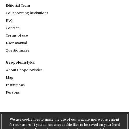
Editorial Team
Collaborating institutions
FAQ
Contact
Terms of use
User manual
Questionnaire
Geopolonistyka
About Geopolonistics
Map
Institutions
Persons
We use cookie files to make the use of our website more convenient
Project
PAS Institute of Literary Research
and
the Poznań
for our users. If you do not wish cookie files to be saved on your hard