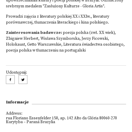
upowszechniania kultury i poezji polskiej w Brazylii. Odznaczony
srebrnym medalem "Zasłużony Kulturze - Gloria Artis".
Prowadzi zajęcia z literatury polskiej XX i XXIw., literatury
porównawczej, tłumaczenia literackiego i kina polskiego.
Zainteresowania badawcze:
poezja polska (zwł. XX wiek),
Zbigniew Herbert, Wisława Szymborska, Jerzy Ficowski,
Holokaust, Getto Warszawskie, Literatura świadectwa osobistego,
poezja polska w tłumaczeniu na portugalski
Udostępnij:
Informacje
Address:
rua Floriano Essenfelder 150, ap. 142 Alto da Glória
80060-270
Kurytyba – Paraná Brazylia