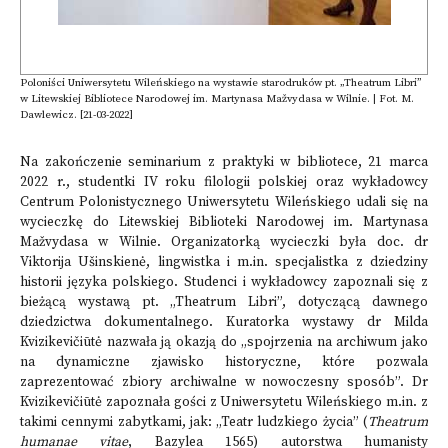
Poloniści Uniwersytetu Wileńskiego na wystawie starodruków pt. „Theatrum Libri”
w Litewskiej Bibliotece Narodowej im. Martynasa Mažvydasa w Wilnie. | Fot. M.
Dawlewicz. [21-03-2022]
Na zakończenie seminarium z praktyki w bibliotece, 21 marca
2022 r., studentki IV roku filologii polskiej oraz wykładowcy
Centrum Polonistycznego Uniwersytetu Wileńskiego
udali się na
wycieczkę do Litewskiej Biblioteki Narodowej im. Martynasa
Mažvydasa w Wilnie. Organizatorką wycieczki była doc. dr
Viktorija Ušinskienė, lingwistka i m.in. specjalistka z dziedziny
historii języka polskiego. Studenci i wykładowcy zapoznali się z
bieżącą wystawą pt. „Theatrum Libri”, dotyczącą dawnego
dziedzictwa dokumentalnego. Kuratorka wystawy dr Milda
Kvizikevičiūtė nazwała ją okazją do „spojrzenia na archiwum jako
na dynamiczne zjawisko historyczne, które pozwala
zaprezentować zbiory archiwalne w nowoczesny sposób”. Dr
Kvizikevičiūtė zapoznała gości z Uniwersytetu Wileńskiego m.in. z
takimi cennymi zabytkami, jak: „Teatr ludzkiego życia” (
Theatrum
humanae vitae
, Bazylea 1565) autorstwa humanisty