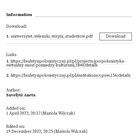
Information
Download:
1
.
uniwersytet_wilenski_wizyta_studentow.pdf
Download
Links
1
.
https://biuletynpolonistyczny.pl/pl/projects/geopolonistyka-
wirtualny-most-pomiedzy-kulturami,1840/details
2
.
https://biuletynpolonistyczny.pl/pl/institutions/cpuw,156/details
Author:
Savelytė Aneta
Added on:
1 April 2022; 20:37 (Mariola Wilczak)
Edited on:
19 December 2022; 20:25 (Mariola Wilczak)