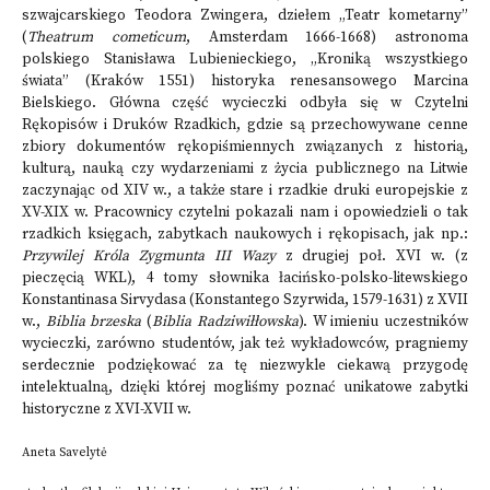
szwajcarskiego Teodora Zwingera, dziełem „Teatr kometarny”
(
Theatrum cometicum
, Amsterdam 1666-1668) astronoma
polskiego Stanisława Lubienieckiego, „Kroniką wszystkiego
świata” (Kraków 1551) historyka renesansowego Marcina
Bielskiego. Główna część wycieczki odbyła się w Czytelni
Rękopisów i Druków Rzadkich, gdzie są przechowywane cenne
zbiory dokumentów rękopiśmiennych związanych z historią,
kulturą, nauką czy wydarzeniami z życia publicznego na Litwie
zaczynając od XIV w., a także stare i rzadkie druki europejskie z
XV-XIX w. Pracownicy czytelni pokazali nam i opowiedzieli o tak
rzadkich księgach, zabytkach naukowych i rękopisach, jak np.:
Przywilej Króla Zygmunta III Wazy
z drugiej poł. XVI w. (z
pieczęcią WKL), 4 tomy słownika łacińsko-polsko-litewskiego
Konstantinasa Sirvydasa (Konstantego Szyrwida, 1579-1631) z XVII
w.,
Biblia brzeska
(
Biblia Radziwiłłowska
). W imieniu uczestników
wycieczki, zarówno studentów, jak też wykładowców, pragniemy
serdecznie podziękować za tę niezwykle ciekawą przygodę
intelektualną, dzięki której mogliśmy poznać unikatowe zabytki
historyczne z XVI-XVII w.
Aneta Savelytė