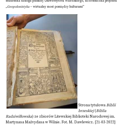
studentka filologii polskiej Uniwersytetu Wileńskiego, uczestniczka projektu
„
Geopolonistyka
– wirtualny most pomiędzy kulturami”
Strona tytułowa
Biblii
brzeskiej
(
Biblia
Radziwiłłowska
) ze zbiorów Litewskiej Biblioteki Narodowej im.
Martynasa Mažvydasa w Wilnie. Fot. M. Dawlewicz. [21-03-2022]