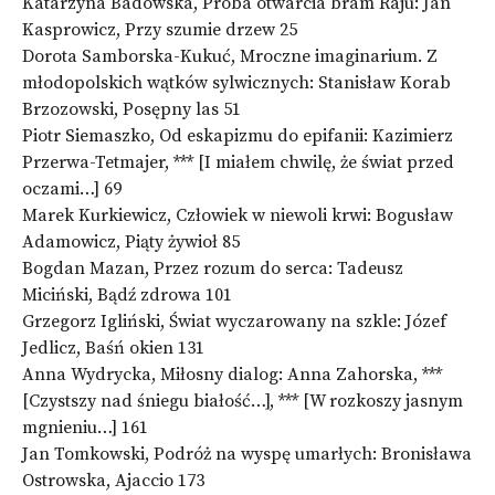
Katarzyna Badowska, Próba otwarcia bram Raju: Jan
Kasprowicz, Przy szumie drzew 25
Dorota Samborska-Kukuć, Mroczne imaginarium. Z
młodopolskich wątków sylwicznych: Stanisław Korab
Brzozowski, Posępny las 51
Piotr Siemaszko, Od eskapizmu do epifanii: Kazimierz
Przerwa-Tetmajer, *** [I miałem chwilę, że świat przed
oczami…] 69
Marek Kurkiewicz, Człowiek w niewoli krwi: Bogusław
Adamowicz, Piąty żywioł 85
Bogdan Mazan, Przez rozum do serca: Tadeusz
Miciński, Bądź zdrowa 101
Grzegorz Igliński, Świat wyczarowany na szkle: Józef
Jedlicz, Baśń okien 131
Anna Wydrycka, Miłosny dialog: Anna Zahorska, ***
[Czystszy nad śniegu białość…], *** [W rozkoszy jasnym
mgnieniu…] 161
Jan Tomkowski, Podróż na wyspę umarłych: Bronisława
Ostrowska, Ajaccio 173