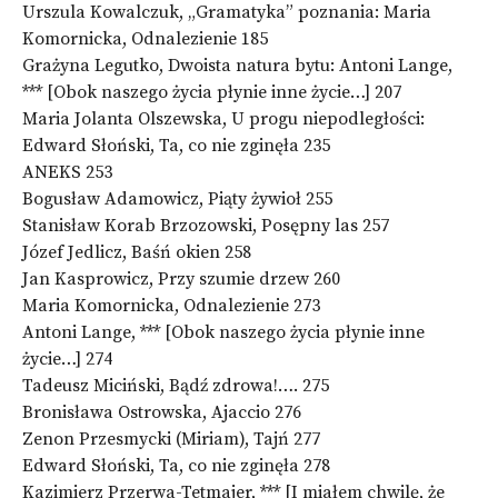
Urszula Kowalczuk, „Gramatyka” poznania: Maria
Komornicka, Odnalezienie 185
Grażyna Legutko, Dwoista natura bytu: Antoni Lange,
*** [Obok naszego życia płynie inne życie…] 207
Maria Jolanta Olszewska, U progu niepodległości:
Edward Słoński, Ta, co nie zginęła 235
ANEKS 253
Bogusław Adamowicz, Piąty żywioł 255
Stanisław Korab Brzozowski, Posępny las 257
Józef Jedlicz, Baśń okien 258
Jan Kasprowicz, Przy szumie drzew 260
Maria Komornicka, Odnalezienie 273
Antoni Lange, *** [Obok naszego życia płynie inne
życie…] 274
Tadeusz Miciński, Bądź zdrowa!…. 275
Bronisława Ostrowska, Ajaccio 276
Zenon Przesmycki (Miriam), Tajń 277
Edward Słoński, Ta, co nie zginęła 278
Kazimierz Przerwa-Tetmajer, *** [I miałem chwilę, że