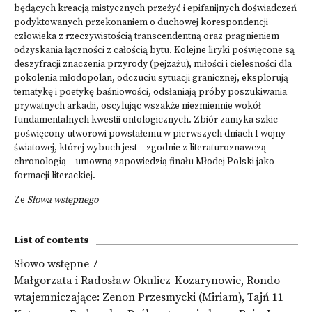
będących kreacją mistycznych przeżyć i epifanijnych doświadczeń
podyktowanych przekonaniem o duchowej korespondencji
człowieka z rzeczywistością transcendentną oraz pragnieniem
odzyskania łączności z całością bytu. Kolejne liryki poświęcone są
deszyfracji znaczenia przyrody (pejzażu), miłości i cielesności dla
pokolenia młodopolan, odczuciu sytuacji granicznej, eksplorują
tematykę i poetykę baśniowości, odsłaniają próby poszukiwania
prywatnych arkadii, oscylując wszakże niezmiennie wokół
fundamentalnych kwestii ontologicznych. Zbiór zamyka szkic
poświęcony utworowi powstałemu w pierwszych dniach I wojny
światowej, której wybuch jest – zgodnie z literaturoznawczą
chronologią – umowną zapowiedzią finału Młodej Polski jako
formacji literackiej.
Ze
Słowa wstępnego
List of contents
Słowo wstępne 7
Małgorzata i Radosław Okulicz-Kozarynowie, Rondo
wtajemniczające: Zenon Przesmycki (Miriam), Tajń 11