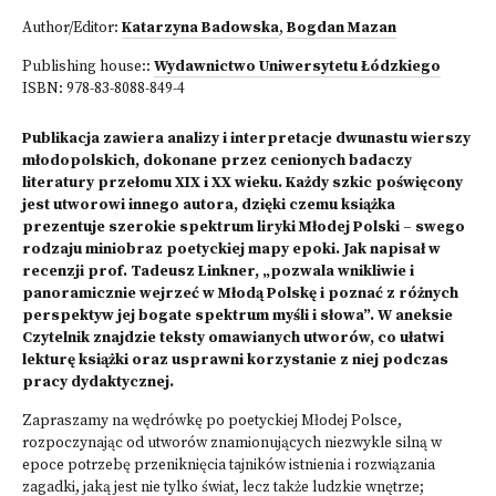
Author/Editor:
Katarzyna Badowska
,
Bogdan Mazan
Publishing house::
Wydawnictwo Uniwersytetu Łódzkiego
ISBN:
978-83-8088-849-4
Publikacja zawiera analizy i interpretacje dwunastu wierszy
młodopolskich, dokonane przez cenionych badaczy
literatury przełomu XIX i XX wieku. Każdy szkic poświęcony
jest utworowi innego autora, dzięki czemu książka
prezentuje szerokie spektrum liryki Młodej Polski – swego
rodzaju miniobraz poetyckiej mapy epoki. Jak napisał w
recenzji prof. Tadeusz Linkner, „pozwala wnikliwie i
panoramicznie wejrzeć w Młodą Polskę i poznać z różnych
perspektyw jej bogate spektrum myśli i słowa”. W aneksie
Czytelnik znajdzie teksty omawianych utworów, co ułatwi
lekturę książki oraz usprawni korzystanie z niej podczas
pracy dydaktycznej.
Zapraszamy na wędrówkę po poetyckiej Młodej Polsce,
rozpoczynając od utworów znamionujących niezwykle silną w
epoce potrzebę przeniknięcia tajników istnienia i rozwiązania
zagadki, jaką jest nie tylko świat, lecz także ludzkie wnętrze;