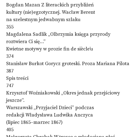
Bogdan Mazan Z literackich przybliżeń
kultury (nie)egzotycznej. Wacław Berent
na szelestnym jedwabnym szlaku
355
Magdalena Sadlik „Olbrzymia księga przyrody
roztwiera Ci się…”
Kwietne motywy w prozie fin de siècle’u
374
Stanisław Burkot Gorycz groteski. Proza Mariana Pilota
387
Spis treści
747
Krzysztof Woźniakowski „Okres jednak przejściowy
jeszcze”.
Warszawski „Przyjaciel Dzieci” podczas
redakcji Władysława Ludwika Anczyca
(lipiec 1865–marzec 1867)
405