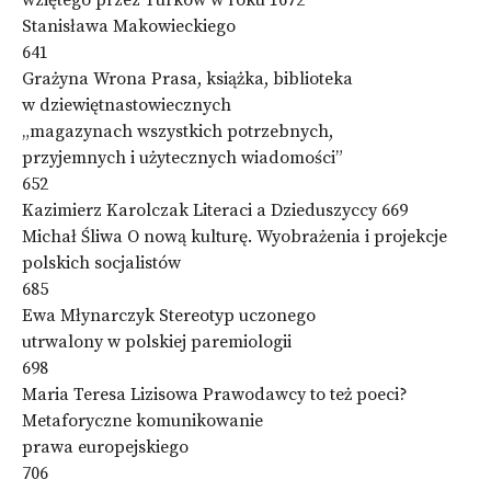
wziętego przez Turków w roku 1672
Stanisława Makowieckiego
641
Grażyna Wrona Prasa, książka, biblioteka
w dziewiętnastowiecznych
„magazynach wszystkich potrzebnych,
przyjemnych i użytecznych wiadomości”
652
Kazimierz Karolczak Literaci a Dzieduszyccy 669
Michał Śliwa O nową kulturę. Wyobrażenia i projekcje
polskich socjalistów
685
Ewa Młynarczyk Stereotyp uczonego
utrwalony w polskiej paremiologii
698
Maria Teresa Lizisowa Prawodawcy to też poeci?
Metaforyczne komunikowanie
prawa europejskiego
706