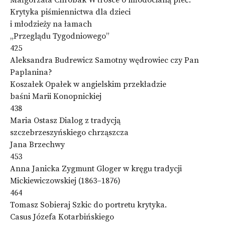
Małgorzata Chrobak W trosce o młodocianą płeć.
Krytyka piśmiennictwa dla dzieci
i młodzieży na łamach
„Przeglądu Tygodniowego”
425
Aleksandra Budrewicz Samotny wędrowiec czy Pan
Paplanina?
Koszałek Opałek w angielskim przekładzie
baśni Marii Konopnickiej
438
Maria Ostasz Dialog z tradycją
szczebrzeszyńskiego chrząszcza
Jana Brzechwy
453
Anna Janicka Zygmunt Gloger w kręgu tradycji
Mickiewiczowskiej (1863–1876)
464
Tomasz Sobieraj Szkic do portretu krytyka.
Casus Józefa Kotarbińskiego