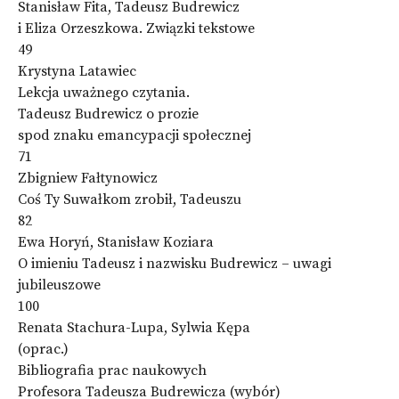
Stanisław Fita, Tadeusz Budrewicz
i Eliza Orzeszkowa. Związki tekstowe
49
Krystyna Latawiec
Lekcja uważnego czytania.
Tadeusz Budrewicz o prozie
spod znaku emancypacji społecznej
71
Zbigniew Fałtynowicz
Coś Ty Suwałkom zrobił, Tadeuszu
82
Ewa Horyń, Stanisław Koziara
O imieniu Tadeusz i nazwisku Budrewicz – uwagi
jubileuszowe
100
Renata Stachura-Lupa, Sylwia Kępa
(oprac.)
Bibliografia prac naukowych
Profesora Tadeusza Budrewicza (wybór)