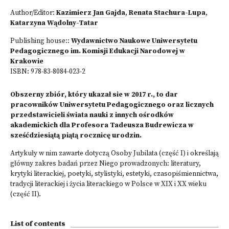
Author/Editor:
Kazimierz Jan Gajda
,
Renata Stachura-Lupa
,
Katarzyna Wądolny-Tatar
Publishing house::
Wydawnictwo Naukowe Uniwersytetu
Pedagogicznego im. Komisji Edukacji Narodowej w
Krakowie
ISBN:
978-83-8084-023-2
Obszerny zbiór, który ukazał sie w 2017 r., to dar
pracowników Uniwersytetu Pedagogicznego oraz licznych
przedstawicieli świata nauki z innych ośrodków
akademickich dla Profesora Tadeusza Budrewicza w
sześćdziesiątą piątą rocznicę urodzin.
Artykuły w nim zawarte dotyczą Osoby Jubilata (część I) i określają
główny zakres badań przez Niego prowadzonych: literatury,
krytyki literackiej, poetyki, stylistyki, estetyki, czasopiśmiennictwa,
tradycji literackiej i życia literackiego w Polsce w XIX i XX wieku
(część II).
List of contents