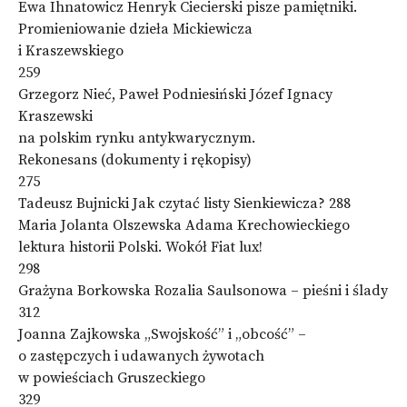
Ewa Ihnatowicz Henryk Ciecierski pisze pamiętniki.
Promieniowanie dzieła Mickiewicza
i Kraszewskiego
259
Grzegorz Nieć, Paweł Podniesiński Józef Ignacy
Kraszewski
na polskim rynku antykwarycznym.
Rekonesans (dokumenty i rękopisy)
275
Tadeusz Bujnicki Jak czytać listy Sienkiewicza? 288
Maria Jolanta Olszewska Adama Krechowieckiego
lektura historii Polski. Wokół Fiat lux!
298
Grażyna Borkowska Rozalia Saulsonowa – pieśni i ślady
312
Joanna Zajkowska „Swojskość” i „obcość” –
o zastępczych i udawanych żywotach
w powieściach Gruszeckiego
329