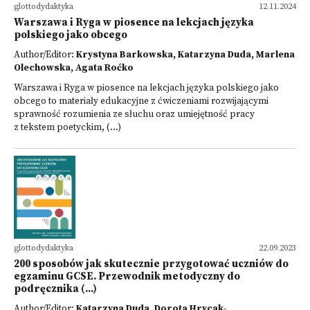
glottodydaktyka
12.11.2024
Warszawa i Ryga w piosence na lekcjach języka
polskiego jako obcego
Author/Editor:
Krystyna Barkowska, Katarzyna Duda, Marlena
Olechowska, Agata Roćko
Warszawa i Ryga w piosence na lekcjach języka polskiego jako
obcego to materiały edukacyjne z ćwiczeniami rozwijającymi
sprawność rozumienia ze słuchu oraz umiejętność pracy
z tekstem poetyckim, (...)
glottodydaktyka
22.09.2023
200 sposobów jak skutecznie przygotować uczniów do
egzaminu GCSE. Przewodnik metodyczny do
podręcznika (...)
Author/Editor:
Katarzyna Duda, Dorota Hrycak-