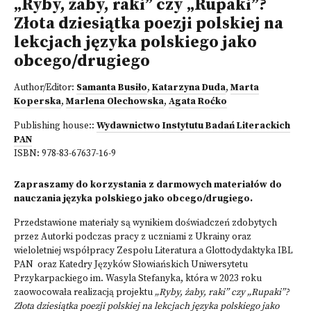
„Ryby, żaby, raki” czy „Rupaki”?
Złota dziesiątka poezji polskiej na
lekcjach języka polskiego jako
obcego/drugiego
Author/Editor:
Samanta Busiło
,
Katarzyna Duda
,
Marta
Koperska
,
Marlena Olechowska
,
Agata Roćko
Publishing house::
Wydawnictwo Instytutu Badań Literackich
PAN
ISBN:
978-83-67637-16-9
Zapraszamy do korzystania z darmowych materiałów do
nauczania języka polskiego jako obcego/drugiego.
Przedstawione materiały są wynikiem doświadczeń zdobytych
przez Autorki podczas pracy z uczniami z Ukrainy oraz
wieloletniej współpracy Zespołu Literatura a Glottodydaktyka IBL
PAN oraz Katedry Języków Słowiańskich Uniwersytetu
Przykarpackiego im. Wasyla Stefanyka, która w 2023 roku
zaowocowała
realizacją projektu
„Ryby, żaby, raki” czy „Rupaki”?
Złota dziesiątka poezji polskiej na lekcjach języka polskiego jako