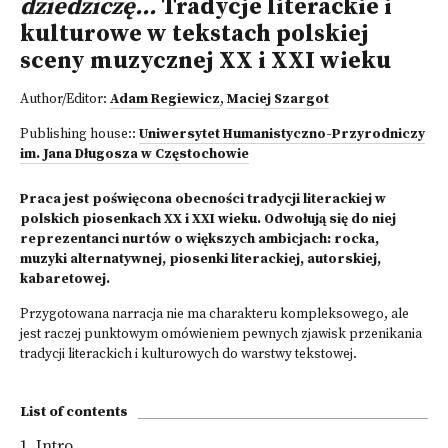
dziedziczę...
Tradycje literackie i
kulturowe w tekstach polskiej
sceny muzycznej XX i XXI wieku
Author/Editor:
Adam Regiewicz
,
Maciej Szargot
Publishing house::
Uniwersytet Humanistyczno-Przyrodniczy
im. Jana Długosza w Częstochowie
Praca jest poświęcona obecności tradycji literackiej w
polskich piosenkach XX i XXI wieku. Odwołują się do niej
reprezentanci nurtów o większych ambicjach: rocka,
muzyki alternatywnej, piosenki literackiej, autorskiej,
kabaretowej.
Przygotowana narracja nie ma charakteru kompleksowego, ale
jest raczej punktowym omówieniem pewnych zjawisk przenikania
tradycji literackich i kulturowych do warstwy tekstowej.
List of contents
1. Intro