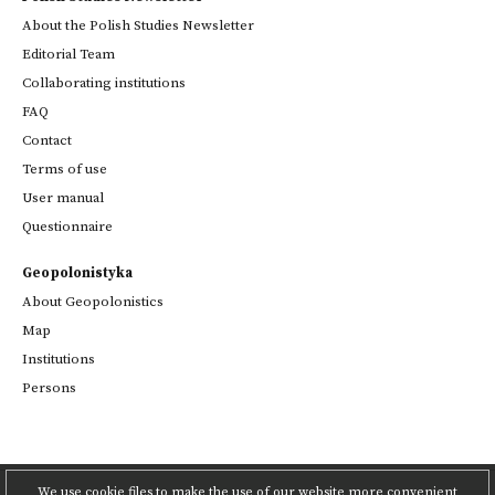
About the Polish Studies Newsletter
Editorial Team
Collaborating institutions
FAQ
Contact
Terms of use
User manual
Questionnaire
Geopolonistyka
About Geopolonistics
Map
Institutions
Persons
We use cookie files to make the use of our website more convenient