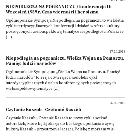
06.11.2019
NIEPODLEGŁA NA POGRANICZU / konferencja II:
Wrzesień 1939 r. Czas wierności i heroizmu
Ogólnopolskie Sympozja Niepodległa na pograniczu to wieloletni
cykl interdyscyplinarnych konferencji i działań w sferze kultury
poświęconych wieloaspektowej tematyce niepodległości Polski ze
(...)
17.10.2018
Niepodległa na pograniczu. Wielka Wojna na Pomorzu.
Pamięć ludzi i narodów
Ogólnopolskie Sympozjum „Wielka Wojna na Pomorzu. Pamięć
ludzi i narodów” to sesja otwierająca wieloletni cykl
interdyscyplinarnych działań konferencyjnych poświęconych
wieloaspektowej tematyce (...)
26.09.2018
Czytanie Kaszub - Czëtanié Kaszëb
Czytanie Kaszub - Czëtanié Kaszëb to nowy cykl spotkań
autorskich, które będą okazją do bliskiego spotkania z żywą
kulturą Kaszub - przestrzenią łączącą Polskę z morzem w jej