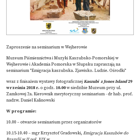
Zaproszenie na seminarium w Wejherowie
Muzeum Piśmiennictwa i Muzyki Kaszubsko-Pomorskiej w
Wejherowie i Akademia Pomorska w Słupsku zapraszają na
seminarium "Emigracja kaszubska. Zjawisko. Ludzie. Ośrodki"
wraz z finisażem wystawy fotograficznej
Kaszubi z Jones Island
29
września 2018 r.
o godz.
10.00
w siedzibie Muzeum przy ul.
Zamkowej 2a. Kierownik merytoryczny seminarium - dr hab. prof.
nadzw. Daniel Kalinowski
W programie:
10.00 – otwarcie seminarium przez organizatorów
10.15-10.40 – mgr Krzysztof Gradowski,
Emigracja Kaszubów do
Brazylii w II poł. XIX w.