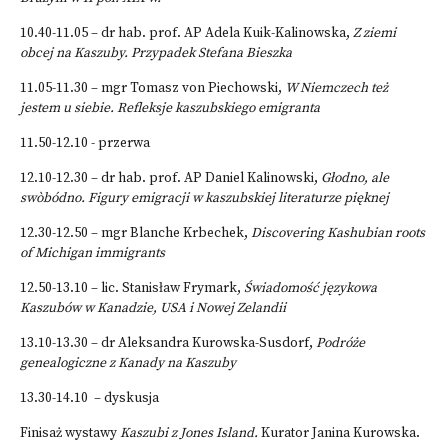
10.40-11.05 – dr hab. prof. AP Adela Kuik-Kalinowska,
Z ziemi
obcej na Kaszuby. Przypadek Stefana Bieszka
11.05-11.30 – mgr Tomasz von Piechowski,
W Niemczech też
jestem u siebie. Refleksje kaszubskiego emigranta
11.50-12.10 - przerwa
12.10-12.30 – dr hab. prof. AP Daniel Kalinowski,
Głodno, ale
swòbódno. Figury emigracji w kaszubskiej literaturze pięknej
12.30-12.50 – mgr Blanche Krbechek,
Discovering Kashubian roots
of Michigan immigrants
12.50-13.10 – lic. Stanisław Frymark,
Świadomość językowa
Kaszubów w Kanadzie, USA i Nowej Zelandii
13.10-13.30 – dr Aleksandra Kurowska-Susdorf,
Podróże
genealogiczne z Kanady na Kaszuby
13.30-14.10 – dyskusja
Finisaż wystawy
Kaszubi z Jones Island.
Kurator Janina Kurowska.