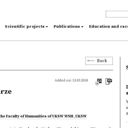
s
Scientific projects
Publications
Education and ca
Back
Added on: 13.03.2018
urze
W
z
at the Faculty of Humanities of UKSW WNH_UKSW