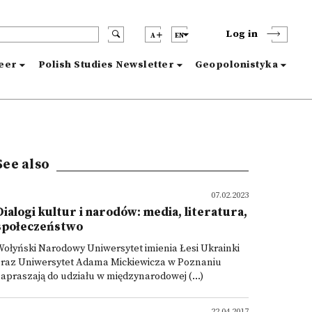
Log in
A
EN
reer
Polish Studies Newsletter
Geopolonistyka
See also
07.02.2023
Dialogi kultur i narodów: media, literatura,
społeczeństwo
ołyński Narodowy Uniwersytet imienia Łesi Ukrainki
oraz Uniwersytet Adama Mickiewicza w Poznaniu
apraszają do udziału w międzynarodowej (...)
22.04.2017