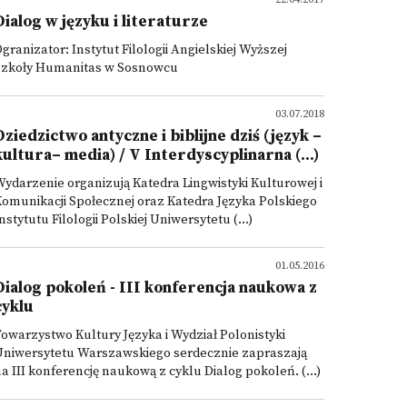
Dialog w języku i literaturze
granizator: Instytut Filologii Angielskiej Wyższej
Szkoły Humanitas w Sosnowcu
03.07.2018
Dziedzictwo antyczne i biblijne dziś (język –
kultura– media) / V Interdyscyplinarna (...)
ydarzenie organizują Katedra Lingwistyki Kulturowej i
omunikacji Społecznej oraz Katedra Języka Polskiego
nstytutu Filologii Polskiej Uniwersytetu (...)
01.05.2016
Dialog pokoleń - III konferencja naukowa z
cyklu
owarzystwo Kultury Języka i Wydział Polonistyki
Uniwersytetu Warszawskiego serdecznie zapraszają
a III konferencję naukową z cyklu Dialog pokoleń. (...)