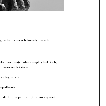
jących obszarach tematycznych:
 dialogiczność relacji międzyludzkich;
daptowanym tekstem;
y antagonizm;
 spotkania;
wą dialogu a próbami jego nawiązania;