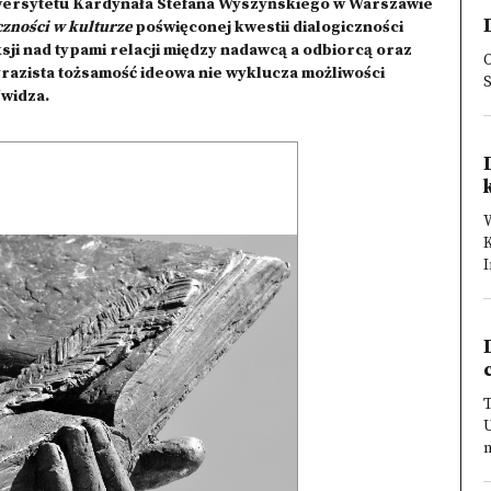
iwersytetu Kardynała Stefana Wyszyńskiego w Warszawie
czności w kulturze
poświęconej kwestii dialogiczności
ksji nad typami relacji między nadawcą a odbiorcą oraz
O
azista tożsamość ideowa nie wyklucza możliwości
/widza.
W
K
I
T
n