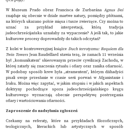
tych pojęć?
W Muzeum Prado obraz Francisca de Zurbarána
Agnus Dei
znajduje się obecnie w dziale martwe natury, pomiędzy płótnami,
na których ukazano połcie mięsa i tusze zwierzęce. Czy można to
uznać za przykład interpretacji, którą tradycja
judeochrześcijańska uznałaby za wypaczenie? A jeśli tak, to jakie
kulturowe procesy doprowadziły do takich odczytań?
Z kolei w kontrowersyjnej książce
Duch terrotyzmu:
Requiem dla
Twin Towers
Jean Baudrillard stawia tezę, że zamach 11 września
był „komunikatem” skierowanym przeciw cywilizacji Zachodu, w
której zatarły się znaczenia rytuału i ofiary oraz zanika ofiarność.
W podobny sposób krew była „atramentem”, którym dżihadyści
pisali swoje przesłanie w czasie serii porwań w Afganistanie i
Iraku. Można więc zapytać, w jakim stopniu i w jakich aspektach
doktryny pochodzące spoza judeochrześcijańskiego kręgu
kulturowego wyznaczają obecnie perspektywę postrzegania
ofiary i wartościowania ofiarności.
Zaproszenie do nadsyłania zgłoszeń
Czekamy na referaty, które na przykładach filozoficznych,
teologicznych, literackich lub artystycznych w sposób