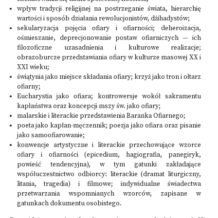
wpływ tradycji religijnej na postrzeganie świata, hierarchię
wartości i sposób działania rewolucjonistów, dżihadystów;
sekularyzacja pojęcia ofiary i ofiarności; deheroizacja,
ośmieszanie, deprecjonowanie postaw ofiarniczych — ich
filozoficzne uzasadnienia i kulturowe realizacje;
obrazoburcze przedstawiania ofiary w kulturze masowej XX i
XXI wieku;
świątynia jako miejsce składania ofiary; krzyż jako tron i ołtarz
ofiarny;
Eucharystia jako ofiara; kontrowersje wokół sakramentu
kapłaństwa oraz koncepcji mszy św. jako ofiary;
malarskie i literackie przedstawienia Baranka Ofiarnego;
poeta jako kapłan-męczennik; poezja jako ofiara oraz pisanie
jako samoofiarowanie;
konwencje artystyczne i literackie przechowujące wzorce
ofiary i ofiarności (epicedium, hagiografia, panegiryk,
powieść tendencyjna), w tym gatunki zakładające
współuczestnictwo odbiorcy: literackie (dramat liturgiczny,
litania, tragedia) i filmowe; indywidualne świadectwa
przetwarzania wspomnianych wzorców, zapisane w
gatunkach dokumentu osobistego.