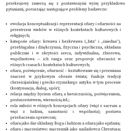
przekrojowy zmierzą się z postawionymi wyżej przykładowo
pytaniami, poruszając następujące problemy badawcze:
ewolucja konceptualizacji i reprezentacji ofiary i ofiarności na
przestrzeni wieków w różnych kontekstach kulturowych i
religijnych;
kategorie ofiary: krwawa i bezkrwawa („bita” i „śniedna”),
przebłagalna i dziękczynna, fizyczna i psychiczna, składana
publicznie i w skrytości serca, indywidualna, zbiorowa,
wspólnotowa — ich ranga oraz proporcje obecności w
różnych czasach i kontekstach kulturowych;
ofiara, poświęcenie, ofiarność – kształtowanie się i przemiana
znaczeń w językowym obrazie świata; funkcje tradycji
chrześcijańskiej i grecko-rzymskiego antyku w tym procesie
(kontynuacja, dialog, spór);
relacja między byciem ofiarą a heroicznością, poświęceniem,
posłuszeństwem, wiernością itd.;
rola miłości w różnych koncepcjach ofiary (więź z sacrum a
więź z ludźmi, samotność i wspólnota); postawa
przebaczenia oprawcom;
ofiara jako dar składany Bogu i ludziom a ofiara jako epifania;
ofiara i męczeństwo: męczennik jako naśladowca Chrystusa;