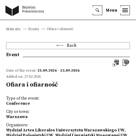
Menu
Main site
Events
Ofiara i ofiarność
Back
Event
Date of the event:
23.09.2026 - 25.09.2026
Added on: 27.02.2026
Ofiara i ofiarność
Type of the event:
Conference
City or town:
Warszawa
Organisers:
Wydział Artes Liberales Uniwersytetu Warszawskiego UW
,
Wydział Polonistyki UW
,
Wydział Lingwistyki Stosowanej UW