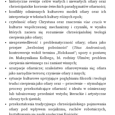
historyczne rewizje celów wartych i niewartych ofiary oraz
chrześcijańskie korzenie świeckich paradygmatów ofiarności;
konflikty odmiennych kulturowo modeli ofiary oraz ich
interpretacje w tekstach kultury różnych epok;
czytelność ofiary Chrystusa oraz znaczenia
viae crucis
w
kulturze współczesnej; mechanizmy i czynniki, w wyniku
których zaciera się rozumienie chrześcijańskiej teologii
cierpienia jako ofiary;
niesprawiedliwość i problematyczność ofiary; ofiara jako
przejaw „bezbożnej pobożności” (
Titus Andronicus
);
kontrowersje wokół terminu „Holokaust”; spory o postawę
św. Maksymiliana Kolbego, bł. rodziny Ulmów; problem
cierpienia niewinnego za i zamiast winnych;
uzurpacje ofiarnicze; szaleństwo ofiarowywania się; ofiara
jako narzędzie terroru; czynienie ofiary z innych;
sytuacje kulturowe sprzyjające pogłębianiu filozofii i teologii
trudu i cierpienia jako ofiary oraz — przeciwnie — stymulujące
procesy przekształcające ofiarność z ideału w ośmieszany
lub tabuizowany przedmiot wstydu; literackie i artystyczne
obrazy tych zjawisk;
przekształcenia tradycyjnego chrześcijańskiego pojmowania
ofiary pod wpływem socjalizmu, ruchów robotniczych,
kształtowania się nauki społecznej Kościoła;