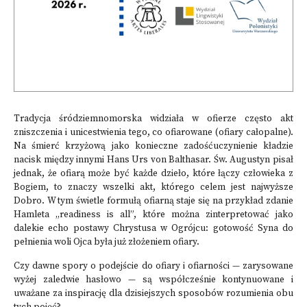
Tradycja śródziemnomorska widziała w ofierze często akt
zniszczenia i unicestwienia tego, co ofiarowane (ofiary całopalne).
Na śmierć krzyżową jako konieczne zadośćuczynienie kładzie
nacisk między innymi Hans Urs von Balthasar. Św. Augustyn pisał
jednak, że ofiarą może być każde dzieło, które łączy człowieka z
Bogiem, to znaczy wszelki akt, którego celem jest najwyższe
Dobro. W tym świetle formułą ofiarną staje się na przykład zdanie
Hamleta „readiness is all”, które można zinterpretować jako
dalekie echo postawy Chrystusa w Ogrójcu: gotowość Syna do
pełnienia woli Ojca była już złożeniem ofiary.
Czy dawne spory o podejście do ofiary i ofiarności — zarysowane
wyżej zaledwie hasłowo — są współcześnie kontynuowane i
uważane za inspirację dla dzisiejszych sposobów rozumienia obu