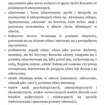
męczeństwo jako wyraz wolności w ujęciu Ojców Kościoła i w
późniejszych interpretacjach;
ofiarowanie i bycie ofiarowanym; zgoda i niezgoda na
poświęcenie w interpretacjach ofiary np. Abrahama, Jeftego,
Agamemnona; „skazanie” na heroizm; bunt wobec misji i
przymusu uczestnictwa w aktach „bycia składanym” w
ofierze;
kulturowe wzorce wzrastania w postawie ofiarności,
gotowania się na złożenie ofiary i mierzenia się z perspektywą
męczeństwa;
podmiotowy aspekt ofiary: ofiara jako proces duchowy,
mentalny, ale też fizyczny; literackie obrazy zmagania się z
postawą ofiarowywania się, lęku przed nim, rachowania się z
sobą, Bogiem, innymi „siłami” (takimi jak sumienie czy presja
zewnętrzna), dojrzewania do przyjęcia ofiary lub decyzji o jej
odrzuceniu;
skutki składania siebie w ofierze (samotność, odrzucenie,
ofiarnik jako „idol”); problem ofiary daremnej;
wpływ nauk psychologicznych, antropologicznych i
ekonomicznych, a także nowoczesnych nurtów filozofii oraz
trendów politycznych i edukacyjnych na sposób
wartościowania i ujmowania postawy ofiarności;