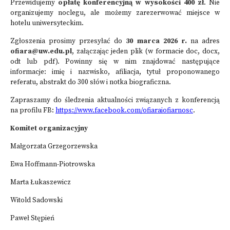
Przewidujemy
opłatę konferencyjną w wysokości 400 zł
. Nie
organizujemy noclegu, ale możemy zarezerwować miejsce w
hotelu uniwersyteckim.
Zgłoszenia prosimy przesyłać do
30 marca 2026 r.
na adres
ofiara@uw.edu.pl
, załączając jeden plik (w formacie doc, docx,
odt lub pdf). Powinny się w nim znajdować następujące
informacje: imię i nazwisko, afiliacja, tytuł proponowanego
referatu, abstrakt do 300 słów i notka biograficzna.
Zapraszamy do śledzenia aktualności związanych z konferencją
na profilu FB:
https://www.facebook.com/ofiaraiofiarnosc
.
Komitet organizacyjny
Małgorzata Grzegorzewska
Ewa Hoffmann-Piotrowska
Marta Łukaszewicz
Witold Sadowski
Paweł Stępień