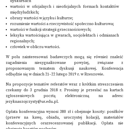
dyskursach
wartości w oficjalnych i nieoficjalnych formach kontaktów
międzyludzkich;
obrazy wartości w języku i kulturze;
rozumienie wartości a rzeczywistość społeczno-kulturowa;
wartości w funkcji strategii grzecznościowych;
leksyka wartościująca w gwarach, socjolektach i odmianach
regionalnych;
człowiek w obliczu wartości.
W polu zainteresowań badawczych mogą się również znaleźć
zagadnienia niesygnalizowane powyżej, związane z
proponowanym tematem dyskusji naukowej. Konferencja
odbędzie się w dniach 21–22 lutego 2019 r. w Rzeszowie.
Na propozycje tematów referatów wraz z krótkim streszczeniem
czekamy do 3 grudnia 2018 r. Prosimy je przesłać na kartach
zgłoszeniowych pocztą elektroniczną na adres:
jezyknaszojczysty@ur.edu.pl.
Opłata konferencyjna wynosi 380 zł i obejmuje koszty: posiłków
(przerw na kawę, obiadu, uroczystej kolacji), materiałów
konferencyjnych orazrecenzowanej publikacji. Opłata nie