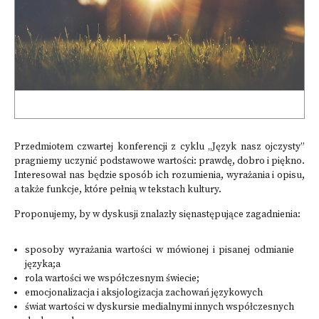
Przedmiotem czwartej konferencji z cyklu „Język nasz ojczysty”
pragniemy uczynić podstawowe wartości: prawdę, dobro i piękno.
Interesował nas będzie sposób ich rozumienia, wyrażania i opisu,
a także funkcje, które pełnią w tekstach kultury.
Proponujemy, by w dyskusji znalazły sięnastępujące zagadnienia:
sposoby wyrażania wartości w mówionej i pisanej odmianie
języka;a
rola wartości we współczesnym świecie;
emocjonalizacja i aksjologizacja zachowań językowych
świat wartości w dyskursie medialnymi innych współczesnych