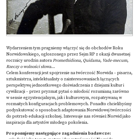
Wydarzeniem tym pragniemy włączyć się do obchodów Roku
Norwidowskiego, ogłoszonego przez Sejm RP z okazji dwusetnej
rocznicy urodzin autora
Promethidiona
,
Quidama
,
Vade-mecum
,
Rzeczy o wolności słowa
…
Celem konferencji jest spojrzenie na twórczość Norwida – pisarza,
sztukmistrza, intelektualisty o zainteresowaniach łączących
perspektywę jednostkowego doświadczenia z dziejami kultur i
cywilizacji – przez pryzmat pytań o młodość rozumianą zarówno
w sensie egzystencjalnym, jak i kulturowym, rozpatrywaną w
rozmaitych konfiguracjach problemowych. Ponadto chcielibyśmy
podyskutować o sposobach adaptowania Norwidowej twórczości
do potrzeb edukacji szkolnej. Interesuje nas również Norwid jako
inspiracja dla artystów młodego pokolenia.
Proponujemy następujące zagadnienia badawcze: