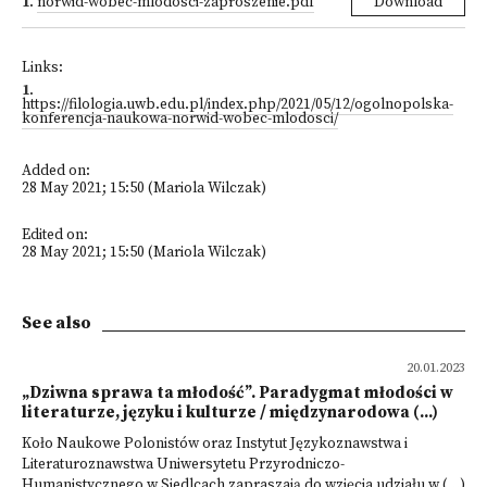
1
.
norwid-wobec-mlodosci-zaproszenie.pdf
Download
Links:
1
.
https://filologia.uwb.edu.pl/index.php/2021/05/12/ogolnopolska-
konferencja-naukowa-norwid-wobec-mlodosci/
Added on:
28 May 2021; 15:50 (Mariola Wilczak)
Edited on:
28 May 2021; 15:50 (Mariola Wilczak)
See also
20.01.2023
„Dziwna sprawa ta młodość”. Paradygmat młodości w
literaturze, języku i kulturze / międzynarodowa (...)
Koło Naukowe Polonistów oraz Instytut Językoznawstwa i
Literaturoznawstwa Uniwersytetu Przyrodniczo-
Humanistycznego w Siedlcach zapraszają do wzięcia udziału w (...)