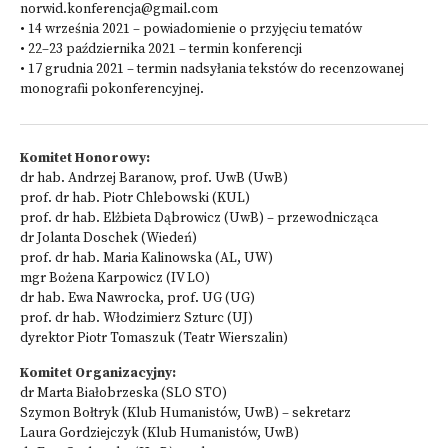
norwid.konferencja@gmail.com
• 14 września 2021 – powiadomienie o przyjęciu tematów
• 22–23 października 2021 – termin konferencji
• 17 grudnia 2021 – termin nadsyłania tekstów do recenzowanej
monografii pokonferencyjnej.
Komitet Honorowy:
dr hab. Andrzej Baranow, prof. UwB (UwB)
prof. dr hab. Piotr Chlebowski (KUL)
prof. dr hab. Elżbieta Dąbrowicz (UwB) – przewodnicząca
dr Jolanta Doschek (Wiedeń)
prof. dr hab. Maria Kalinowska (AL, UW)
mgr Bożena Karpowicz (IV LO)
dr hab. Ewa Nawrocka, prof. UG (UG)
prof. dr hab. Włodzimierz Szturc (UJ)
dyrektor Piotr Tomaszuk (Teatr Wierszalin)
Komitet Organizacyjny:
dr Marta Białobrzeska (SLO STO)
Szymon Bołtryk (Klub Humanistów, UwB) – sekretarz
Laura Gordziejczyk (Klub Humanistów, UwB)