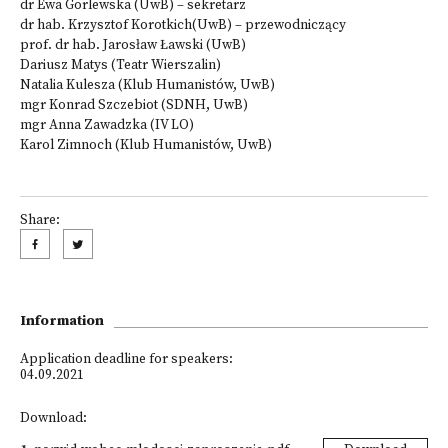
dr Ewa Gorlewska (UwB) – sekretarz
dr hab. Krzysztof Korotkich(UwB) – przewodniczący
prof. dr hab. Jarosław Ławski (UwB)
Dariusz Matys (Teatr Wierszalin)
Natalia Kulesza (Klub Humanistów, UwB)
mgr Konrad Szczebiot (SDNH, UwB)
mgr Anna Zawadzka (IV LO)
Karol Zimnoch (Klub Humanistów, UwB)
Share:
Information
Application deadline for speakers:
04.09.2021
Download: