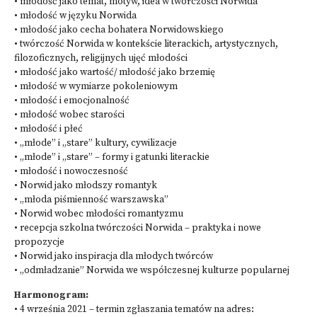
• młodość jako temat, motyw, idea w twórczości Norwida
• młodość w języku Norwida
• młodość jako cecha bohatera Norwidowskiego
• twórczość Norwida w kontekście literackich, artystycznych,
filozoficznych, religijnych ujęć młodości
• młodość jako wartość/ młodość jako brzemię
• młodość w wymiarze pokoleniowym
• młodość i emocjonalność
• młodość wobec starości
• młodość i płeć
• „młode” i „stare” kultury, cywilizacje
• „młode” i „stare” – formy i gatunki literackie
• młodość i nowoczesność
• Norwid jako młodszy romantyk
• „młoda piśmienność warszawska”
• Norwid wobec młodości romantyzmu
• recepcja szkolna twórczości Norwida – praktyka i nowe
propozycje
• Norwid jako inspiracja dla młodych twórców
• „odmładzanie” Norwida we współczesnej kulturze popularnej
Harmonogram:
• 4 września 2021 – termin zgłaszania tematów na adres: