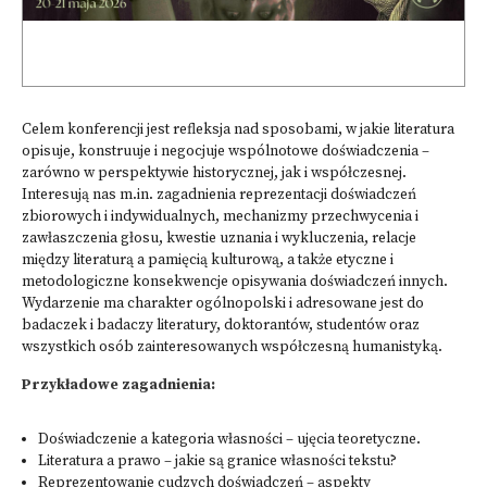
Celem konferencji jest refleksja nad sposobami, w jakie literatura
opisuje, konstruuje i negocjuje wspólnotowe doświadczenia –
zarówno w perspektywie historycznej, jak i współczesnej.
Interesują nas m.in. zagadnienia reprezentacji doświadczeń
zbiorowych i indywidualnych, mechanizmy przechwycenia i
zawłaszczenia głosu, kwestie uznania i wykluczenia, relacje
między literaturą a pamięcią kulturową, a także etyczne i
metodologiczne konsekwencje opisywania doświadczeń innych.
Wydarzenie ma charakter ogólnopolski i adresowane jest do
badaczek i badaczy literatury, doktorantów, studentów oraz
wszystkich osób zainteresowanych współczesną humanistyką.
Przykładowe zagadnienia:
Doświadczenie a kategoria własności – ujęcia teoretyczne.
Literatura a prawo – jakie są granice własności tekstu?
Reprezentowanie cudzych doświadczeń – aspekty