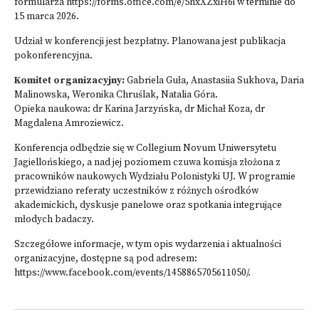
formularza
https://forms.office.com/e/5hxXZxiH6i
w terminie do
15 marca 2026.
Udział w konferencji jest bezpłatny. Planowana jest publikacja
pokonferencyjna.
Komitet organizacyjny:
Gabriela Guła, Anastasiia Sukhova, Daria
Malinowska, Weronika Chruślak, Natalia Góra.
Opieka naukowa: dr Karina Jarzyńska, dr Michał Koza, dr
Magdalena Amroziewicz.
Konferencja odbędzie się w Collegium Novum Uniwersytetu
Jagiellońskiego, a nad jej poziomem czuwa komisja złożona z
pracowników naukowych Wydziału Polonistyki UJ. W programie
przewidziano referaty uczestników z różnych ośrodków
akademickich, dyskusje panelowe oraz spotkania integrujące
młodych badaczy.
Szczegółowe informacje, w tym opis wydarzenia i aktualności
organizacyjne, dostępne są pod adresem:
https://www.facebook.com/events/1458865705611050/
.