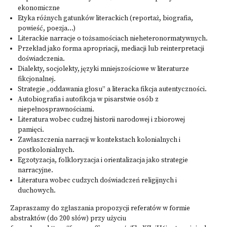
ekonomiczne
Etyka różnych gatunków literackich (reportaż, biografia,
powieść, poezja…)
Literackie narracje o tożsamościach nieheteronormatywnych.
Przekład jako forma apropriacji, mediacji lub reinterpretacji
doświadczenia.
Dialekty, socjolekty, języki mniejszościowe w literaturze
fikcjonalnej.
Strategie „oddawania głosu” a literacka fikcja autentyczności.
Autobiografia i autofikcja w pisarstwie osób z
niepełnosprawnościami.
Literatura wobec cudzej historii narodowej i zbiorowej
pamięci.
Zawłaszczenia narracji w kontekstach kolonialnych i
postkolonialnych.
Egzotyzacja, folkloryzacja i orientalizacja jako strategie
narracyjne.
Literatura wobec cudzych doświadczeń religijnych i
duchowych.
Zapraszamy do zgłaszania propozycji referatów w formie
abstraktów (do 200 słów) przy użyciu