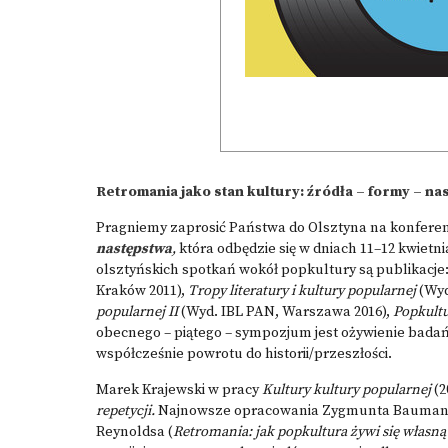
Retromania jako stan kultury: źródła – formy – na
Pragniemy zaprosić Państwa do Olsztyna na konfere
następstwa
,
która odbędzie się w dniach 11–12 kwiet
olsztyńskich spotkań wokół popkultury są publikacje
Kraków 2011),
Tropy literatury i kultury popularnej
(Wyd
popularnej II
(Wyd. IBL PAN, Warszawa 2016),
Popkult
obecnego – piątego – sympozjum jest ożywienie bad
współcześnie powrotu do historii/przeszłości.
Marek Krajewski w pracy
Kultury kultury popularnej
(2
repetycji.
Najnowsze opracowania Zygmunta Bauman
Reynoldsa (
Retromania: jak popkultura żywi się własną 