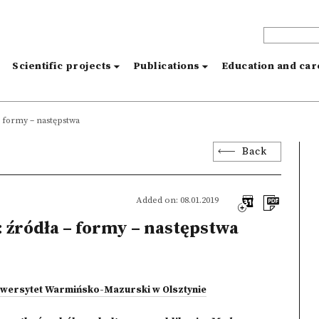
s
Scientific projects
Publications
Education and ca
– formy – następstwa
Back
Added on: 08.01.2019
 źródła – formy – następstwa
iwersytet Warmińsko-Mazurski w Olsztynie