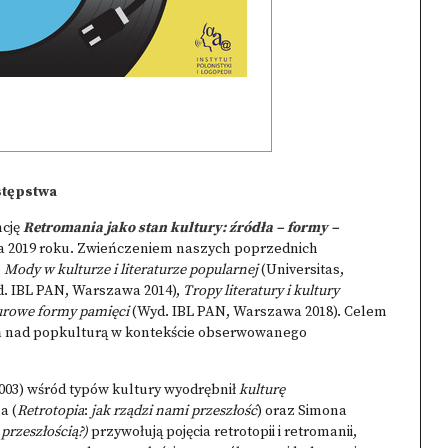
stępstwa
ncję
Retromania jako stan kultury: źródła – formy –
nia 2019 roku. Zwieńczeniem naszych poprzednich
:
Mody w kulturze i literaturze popularnej
(Universitas,
. IBL PAN, Warszawa 2014),
Tropy literatury i kultury
urowe formy pamięci
(Wyd. IBL PAN, Warszawa 2018). Celem
ań nad popkulturą w kontekście obserwowanego
003) wśród typów kultury wyodrębnił
kulturę
a (
Retrotopia
:
jak rządzi nami przeszłość
) oraz Simona
przeszłością?)
przywołują pojęcia retrotopii i retromanii,