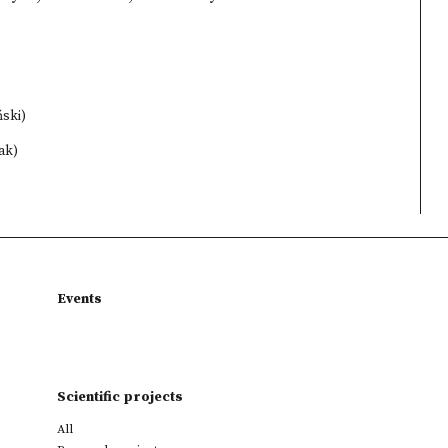
ński)
ak)
Events
Scientific projects
All