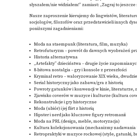
słyszałem/nie widziałem!” zamiast: „Zagraj to jeszcze 
Nasze zaproszenie kierujemy do lingwistów, literat
socjologów, filozofów oraz przedstawicieli innych d
poniższymi zagadnieniami:
Moda na staempunk (literatura, film, muzyka)
Retrofuturyzm – powrót do dawnych wyobrażeń prz
Historia alternatywna
„Artefakty” dzieciństwa – drugie życie zapomniany
8-bitowa nostalgia – gry i konsole z przeszłości
Kryminał retro – waloryzowanie XIX wieku, dwudzie
Serial historyczny jako zabawa/gra z historią
Powroty gatunków i konwencji w kinie, literaturze,
Zjawisko coverów w muzyce i kulturze (kultura cov
Rekonstrukcje i gry historyczne
Moda (ubiór) i jej flirt z historią
Hipster i nerd jako kluczowe figury retromanii
Moda na PRL (design, meble, motoryzacja)
Kultura kolekcjonowania (mechanizmy nadawania wa
Retropraktyki w muzyce rockowej (style, gatunki, b