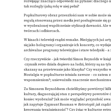
rozwijając znacząco odpowiedź na pytanie: dlaczego n
tak rozległy i jaką rolę w niej pełni?
Popkulturowy obraz przeszłości sam w sobie może si
regułą stosowaną przez media jest posługiwanie się 
w wyobrażonej współcześnie stylizacji dawności. Ale w
twórcach i odbiorcach.
W kinach i telewizji rządzi remake. Nieżyjących już a
się jako hologramy i organizuje ich koncerty, co wydaje
archiwalne programy telewizyjne i stare teledyski – a 
Czy rzeczywiście – jak twierdzi Simon Reynolds w ksią
czynnik retro działa dopiero na ludzi, którzy są na ty
skazany na przetrwanie jako klasyka? Czy wszystko wo
Nostalgia w popkulturze istniała zawsze – co zatem zr
wspomnieniom?; unieważniła znaczenie mechanizmu ro
Za Simonem Reynoldsem chcielibyśmy powtórzyć kilka
kultury, diagnozują jej stan z perspektywy powrotów d
koniec wyobraźni? Jak może wyglądać przyszłość awan
jak zapytuje Zygmunt Bauman w
Retrotopii
:
jak rządz
kreowania teraźniejszości”? Czy żyjąc w kulturze retr