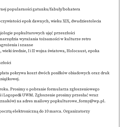
ej popularności gatunku/fabuły/bohatera
czywistości epok dawnych, wieku XIX, dwudziestolecia
ksjologie popkulturowych ujęć przeszłości
 narzędzia wyrażania tożsamości w kulturze retro
agrożenia i szanse
 wieki średnie, I i II wojna światowa, Holocaust, epoka
złości
Opłata pokrywa koszt dwóch posiłków obiadowych oraz druk
siążkowej.
 roku. Prosimy o pobranie formularza zgłoszeniowego
yki i Logopedii UWM. Zgłoszenie prosimy przesłać wraz
0 znaków) na adres mailowy
popkulturowe_formy@wp.pl
.
pocztą elektroniczną do 10 marca. Organizatorzy