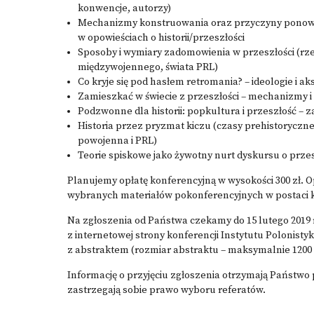
konwencje, autorzy)
Mechanizmy konstruowania oraz przyczyny ponown
w opowieściach o historii/przeszłości
Sposoby i wymiary zadomowienia w przeszłości (rze
międzywojennego, świata PRL)
Co kryje się pod hasłem retromania? – ideologie i a
Zamieszkać w świecie z przeszłości – mechanizmy i
Podzwonne dla historii: popkultura i przeszłość – z
Historia przez pryzmat kiczu (czasy prehistoryczne,
powojenna i PRL)
Teorie spiskowe jako żywotny nurt dyskursu o przes
Planujemy opłatę konferencyjną w wysokości 300 zł. 
wybranych materiałów pokonferencyjnych w postaci k
Na zgłoszenia od Państwa czekamy do 15 lutego 2019
z internetowej strony konferencji Instytutu Polonist
z abstraktem (rozmiar abstraktu – maksymalnie 120
Informację o przyjęciu zgłoszenia otrzymają Państwo 
zastrzegają sobie prawo wyboru referatów.