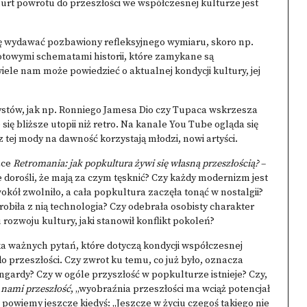
urt powrotu do przeszłości we współczesnej kulturze jest
ę wydawać pozbawiony refleksyjnego wymiaru, skoro np.
gotowymi schematami historii, które zamykane są
iele nam może powiedzieć o aktualnej kondycji kultury, jej
rtystów, jak np. Ronniego Jamesa Dio czy Tupaca wskrzesza
 się bliższe utopii niż retro. Na kanale You Tube ogląda się
z tej mody na dawność korzystają młodzi, nowi artyści.
żce
Retromania: jak popkultura żywi się własną przeszłością?
–
le dorośli, że mają za czym tęsknić? Czy każdy modernizm jest
kół zwolniło, a cała popkultura zaczęła tonąć w nostalgii?
obiła z nią technologia? Czy odebrała osobisty charakter
zwoju kultury, jaki stanowił konflikt pokoleń?
 ważnych pytań, które dotyczą kondycji współczesnej
o przeszłości. Czy zwrot ku temu, co już było, oznacza
gardy? Czy w ogóle przyszłość w popkulturze istnieje? Czy,
i nami przeszłość
, „wyobraźnia przeszłości ma wciąż potencjał
o powiemy jeszcze kiedyś: „Jeszcze w życiu czegoś takiego nie