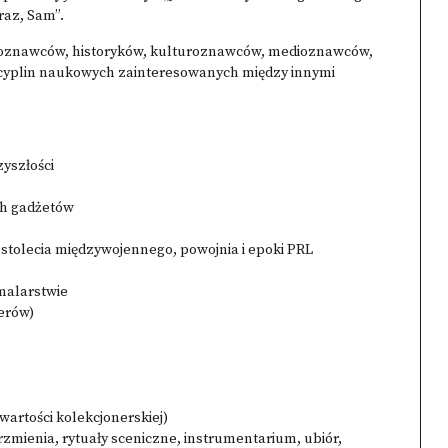
raz, Sam”.
uroznawców, historyków, kulturoznawców, medioznawców,
yscyplin naukowych zainteresowanych między innymi
yszłości
ch gadżetów
stolecia międzywojennego, powojnia i epoki PRL
 malarstwie
erów)
rtości kolekcjonerskiej)
rzmienia, rytuały sceniczne, instrumentarium, ubiór,