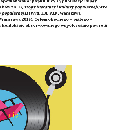
spotkań wokół popkultury są publikacje:
Mody
raków 2011),
Tropy literatury i kultury popularnej
(Wyd.
y popularnej II
(Wyd. IBL PAN, Warszawa
 Warszawa 2018). Celem obecnego – piątego –
 w kontekście obserwowanego współcześnie powrotu