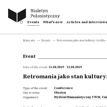
Events
What's new
Articles and interview
Retromania jako stan kultury: źródła 
Main site
Events
Event
Date of the event:
11.04.2019 - 12.04.2019
Retromania jako stan kultury:
Conference
Type of the event:
Olsztyn
City or town:
Wydział Humanistyczny UWM
,
Un
Organisers: