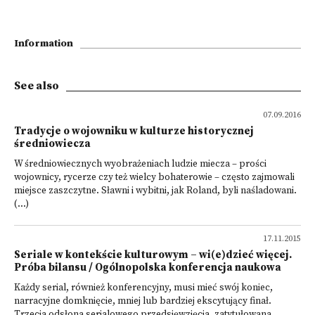
Information
See also
07.09.2016
Tradycje o wojowniku w kulturze historycznej
średniowiecza
W średniowiecznych wyobrażeniach ludzie miecza – prości
wojownicy, rycerze czy też wielcy bohaterowie – często zajmowali
miejsce zaszczytne. Sławni i wybitni, jak Roland, byli naśladowani.
(...)
17.11.2015
Seriale w kontekście kulturowym – wi(e)dzieć więcej.
Próba bilansu / Ogólnopolska konferencja naukowa
Każdy serial, również konferencyjny, musi mieć swój koniec,
narracyjne domknięcie, mniej lub bardziej ekscytujący finał.
Trzecia odsłona serialowego przedsię­wzięcia, zatytułowana