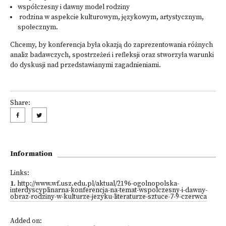
współczesny i dawny model rodziny
rodzina w aspekcie kulturowym, językowym, artystycznym,
społecznym.
Chcemy, by konferencja była okazją do zaprezentowania różnych
analiz badawczych, spostrzeżeń i refleksji oraz stworzyła warunki
do dyskusji nad przedstawianymi zagadnieniami.
Share:
Information
Links:
1
.
http://www.wf.usz.edu.pl/aktual/2196-ogolnopolska-
interdyscyplinarna-konferencja-na-temat-wspolczesny-i-dawny-
obraz-rodziny-w-kulturze-jezyku-literaturze-sztuce-7-9-czerwca
Added on: