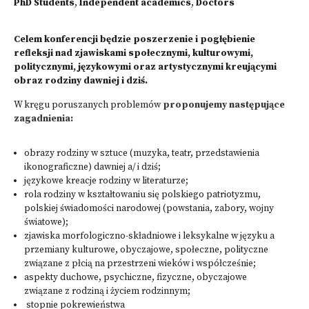
PhD Students
,
Independent academics
,
Doctors
Celem konferencji będzie poszerzenie i pogłębienie
refleksji nad zjawiskami społecznymi, kulturowymi,
politycznymi, językowymi oraz artystycznymi kreującymi
obraz rodziny dawniej i dziś.
W kręgu poruszanych problemów
proponujemy następujące
zagadnienia:
obrazy rodziny w sztuce (muzyka, teatr, przedstawienia
ikonograficzne) dawniej a/ i dziś;
językowe kreacje rodziny w literaturze;
rola rodziny w kształtowaniu się polskiego patriotyzmu,
polskiej świadomości narodowej (powstania, zabory, wojny
światowe);
zjawiska morfologiczno-składniowe i leksykalne w języku a
przemiany kulturowe, obyczajowe, społeczne, polityczne
związane z płcią na przestrzeni wieków i współcześnie;
aspekty duchowe, psychiczne, fizyczne, obyczajowe
związane z rodziną i życiem rodzinnym;
stopnie pokrewieństwa