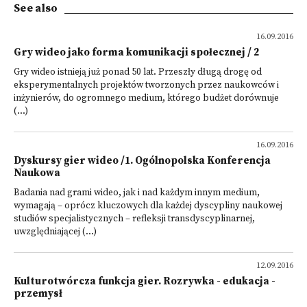
See also
16.09.2016
Gry wideo jako forma komunikacji społecznej / 2
Gry wideo istnieją już ponad 50 lat. Przeszły długą drogę od
eksperymentalnych projektów tworzonych przez naukowców i
inżynierów, do ogromnego medium, którego budżet dorównuje
(...)
16.09.2016
Dyskursy gier wideo /1. Ogólnopolska Konferencja
Naukowa
Badania nad grami wideo, jak i nad każdym innym medium,
wymagają – oprócz kluczowych dla każdej dyscypliny naukowej
studiów specjalistycznych – refleksji transdyscyplinarnej,
uwzględniającej (...)
12.09.2016
Kulturotwórcza funkcja gier. Rozrywka - edukacja -
przemysł