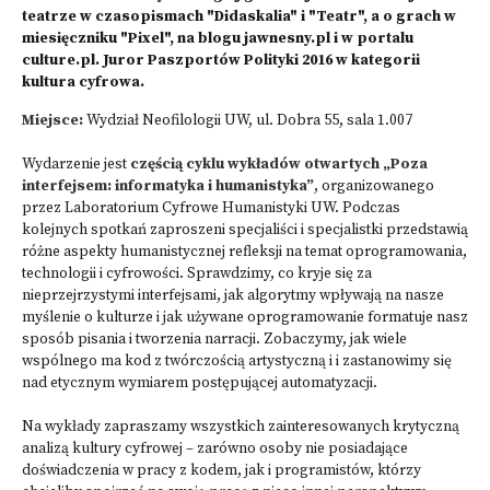
teatrze w czasopismach "Didaskalia" i "Teatr", a o grach w
miesięczniku "Pixel", na blogu
jawnesny.pl
i w portalu
culture.pl
. Juror Paszportów Polityki 2016 w kategorii
kultura cyfrowa.
Miejsce:
Wydział Neofilologii UW, ul. Dobra 55, sala 1.007
Wydarzenie jest
częścią cyklu wykładów otwartych „Poza
interfejsem: informatyka i humanistyka”
, organizowanego
przez Laboratorium Cyfrowe Humanistyki UW. Podczas
kolejnych spotkań zaproszeni specjaliści i specjalistki przedstawią
różne aspekty humanistycznej refleksji na temat oprogramowania,
technologii i cyfrowości. Sprawdzimy, co kryje się za
nieprzejrzystymi interfejsami, jak algorytmy wpływają na nasze
myślenie o kulturze i jak używane oprogramowanie formatuje nasz
sposób pisania i tworzenia narracji. Zobaczymy, jak wiele
wspólnego ma kod z twórczością artystyczną i i zastanowimy się
nad etycznym wymiarem postępującej automatyzacji.
Na wykłady zapraszamy wszystkich zainteresowanych krytyczną
analizą kultury cyfrowej – zarówno osoby nie posiadające
doświadczenia w pracy z kodem, jak i programistów, którzy