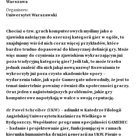
Warszawa
Organisers:
Uniwersytet Warszawski
Chociaż o tzw. grach komputerowych myślimy jako o
zjawisku należącym do szerszej kategorii gier w ogóle, to
znajdujemy wśród nich coraz więcej przykładów, które
bardzo trudno dopasować do klasycznej definicji gry. Może
więc mamy do czynienia ze zjawiskiem wykraczającym już
poza tradycyjną kategorię gier? Jeśli tak, to może trzeba
jednak znaleźć dla nich jakąś nową nazwę? Rozważania te
wykroczyły już poza czysto akademickie spory –
wydarzenia takie, jak spór Gamergate udowodniły, że jest to
temat śmiertelnie poważny również dla społeczności graczy.
Oraz jeden z najistotniejszych problemów, jakie gry
komputerowe napotykają w walce o swoją reputację.
dr Paweł Schreiber (UKW)
– adiunkt w Katedrze Filologii
Angielskiej Uniwersytetu Kazimierza Wielkiego w
Bydgoszczy. Współautor programu specjalności GAMEDEC
– badanie i projektowanie gier, funkcjonującej w ramach
kierunku humanistyka drugiej generacji na UKW. Pisuje o