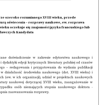
urze szeroko rozumianego XVIII wieku, przede
eraturą oświecenia ‒ rozprawy naukowe, ew. rozprawa
 wieku oczekuje się znajomości języka francuskiego lub
adawczych Kandydata
zane doświadczenie w zakresie edytorstwa naukowego i
dydaktyki edycji krytycznych literatury polskiej od czasów
ego ‒ redagowania i przygotowania do wydania publikacji
 działalność środowiska naukowego (dot. XVIII wieku) i
ch (ew. w ich organizacji), udział w projektach naukowych
ratury naukowej dotyczącej XVIII wieku, zaangażowanie w
rzypadku osób niemających stopnia naukowego doktora -
stopnia zaawansowania rozprawy.