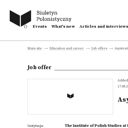
Events
What's new
Articles and interview
Asysten
Main site
Education and career
Job offers
Job offer
Added
17.08.
As
The Institute of Polish Studies 
Instytucja: