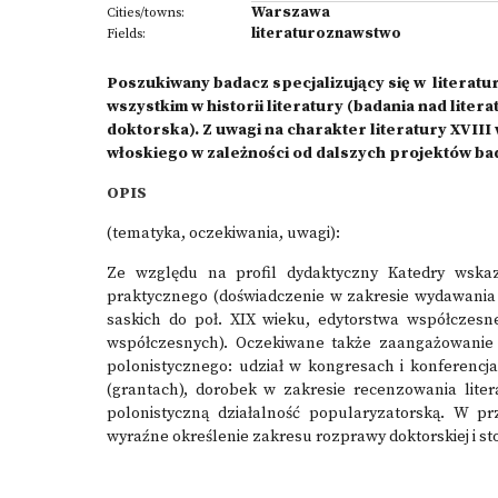
Warszawa
Cities/towns:
literaturoznawstwo
Fields:
Poszukiwany badacz specjalizujący się w literat
wszystkim w historii literatury (badania nad lit
doktorska). Z uwagi na charakter literatury XVIII
włoskiego w zależności od dalszych projektów b
OPIS
(tematyka, oczekiwania, uwagi):
Ze względu na profil dydaktyczny Katedry wska
praktycznego (doświadczenie w zakresie wydawania i 
saskich do poł. XIX wieku, edytorstwa współczesn
współczesnych). Oczekiwane także zaangażowanie w
polonistycznego: udział w kongresach i konferencja
(grantach), dorobek w zakresie recenzowania lite
polonistyczną działalność popularyzatorską. W p
wyraźne określenie zakresu rozprawy doktorskiej i 