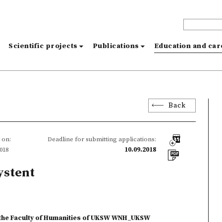
s
Scientific projects
Publications
Education and ca
t
Back
 on:
Deadline for submitting applications:
2018
10.09.2018
ystent
at the Faculty of Humanities of UKSW WNH_UKSW