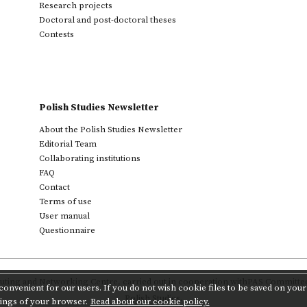
Research projects
Doctoral and post-doctoral theses
Contests
Polish Studies Newsletter
About the Polish Studies Newsletter
Editorial Team
Collaborating institutions
FAQ
Contact
Terms of use
User manual
Questionnaire
ting and Networking Centre
,
carried out in cooperation with
PAS Committee 
onvenient for our users. If you do not wish cookie files to be saved on your 
Polish Studies.
tings of your browser.
Read about our cookie policy.