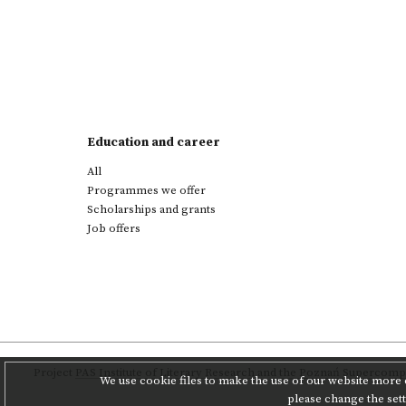
Education and career
All
Programmes we offer
Scholarships and grants
Job offers
Project
PAS Institute of Literary Research
and
the Poznań Supercompu
We use cookie files to make the use of our website more c
please change the set