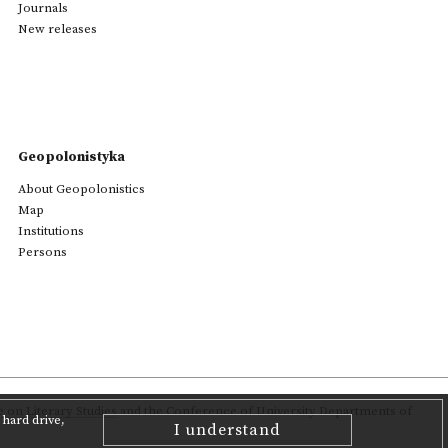
Journals
New releases
Geopolonistyka
About Geopolonistics
Map
Institutions
Persons
on Literary Studies
and the Conference of University Departments of
hard drive,
I understand