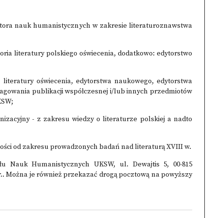
doktora nauk humanistycznych w zakresie literaturoznawstwa
ia literatury polskiego oświecenia, dodatkowo: edytorstwo
iteratury oświecenia, edytorstwa naukowego, edytorstwa
edagowania publikacji współczesnej i/lub innych przedmiotów
KSW;
zacyjny - z zakresu wiedzy o literaturze polskiej a nadto
ności od zakresu prowadzonych badań nad literaturą XVIII w.
łu Nauk Humanistycznych UKSW, ul. Dewajtis 5, 00-815
 r.. Można je również przekazać drogą pocztową na powyższy