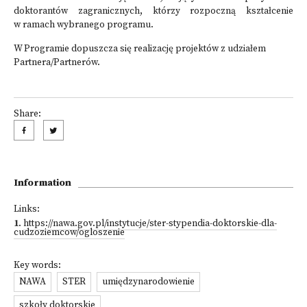
doktorantów zagranicznych, którzy rozpoczną kształcenie
w ramach wybranego programu.
W Programie dopuszcza się realizację projektów z udziałem
Partnera/Partnerów.
Share:
Information
Links:
1
.
https://nawa.gov.pl/instytucje/ster-stypendia-doktorskie-dla-
cudzoziemcow/ogloszenie
Key words:
NAWA
STER
umiędzynarodowienie
szkoły doktorskie