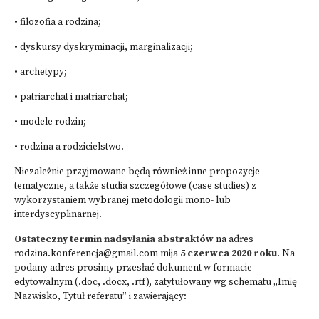
• filozofia a rodzina;
• dyskursy dyskryminacji, marginalizacji;
• archetypy;
• patriarchat i matriarchat;
• modele rodzin;
• rodzina a rodzicielstwo.
Niezależnie przyjmowane będą również inne propozycje
tematyczne, a także studia szczegółowe (case studies) z
wykorzystaniem wybranej metodologii mono- lub
interdyscyplinarnej.
Ostateczny termin nadsyłania abstraktów
na adres
rodzina.konferencja@gmail.com
mija
5 czerwca 2020 roku
. Na
podany adres prosimy przesłać dokument w formacie
edytowalnym (.doc, .docx, .rtf), zatytułowany wg schematu „Imię
Nazwisko, Tytuł referatu” i zawierający: