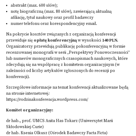
abstrakt (max. 600 słów);
notę biograficzną (max. 80 słów), zawierającą aktualną
afiliację, tytuł naukowy oraz profil badawczy
numer telefonu oraz korespondencyjny email.
Na pokrycie kosztów związanych z organizacją konferencji
przewiduje się
opłatę konferencyjną
w wysokości
140 PLN.
Organizatorzy przewidują publikację pokonferencyjną w formie
recenzowanej monografii w serii „Perspektywy Ponowoczesności”
lub numerów monograficznych czasopismach naukowych, które
zdecydują się na współpracę z komitetem organizacyjnym (w
zależności od liczby artykułów zgłoszonych do recenzji po
konferencji).
Szczegółowe informacje na temat konferencji aktualizowane będą
na stronie internetowej
:
https://rodzinakonferencja.wordpress.com/
Komitet organizacyjny:
dr hab., prof. UMCS Anita Has-Tokarz (Uniwersytet Marii
Skłodowskiej-Curie)
dr hab. Ksenia Olkusz (Ośrodek Badawczy Facta Ficta)