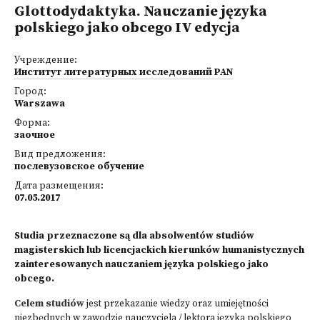
Glottodydaktyka. Nauczanie języka
polskiego jako obcego IV edycja
Учреждение:
Институт литературных исследований PAN
Город:
Warszawa
Форма:
заочное
Вид предложения:
послевузовское обучение
Дата размещения:
07.05.2017
Studia przeznaczone są dla absolwentów studiów
magisterskich lub licencjackich kierunków humanistycznych
zainteresowanych nauczaniem języka polskiego jako
obcego.
Celem studiów
jest przekazanie wiedzy oraz umiejętności
niezbędnych w zawodzie nauczyciela / lektora języka polskiego