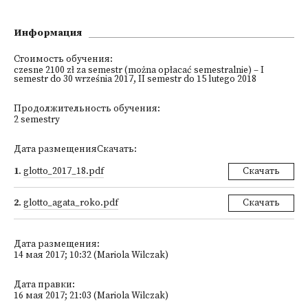
Информация
Стоимость обучения:
czesne 2100 zł za semestr (można opłacać semestralnie) – I
semestr do 30 września 2017, II semestr do 15 lutego 2018
Продолжительность обучения:
2 semestry
Дата размещенияСкачать:
1
.
glotto_2017_18.pdf
Скачать
2
.
glotto_agata_roko.pdf
Скачать
Дата размещения:
14 мая 2017; 10:32 (Mariola Wilczak)
Дата правки:
16 мая 2017; 21:03 (Mariola Wilczak)