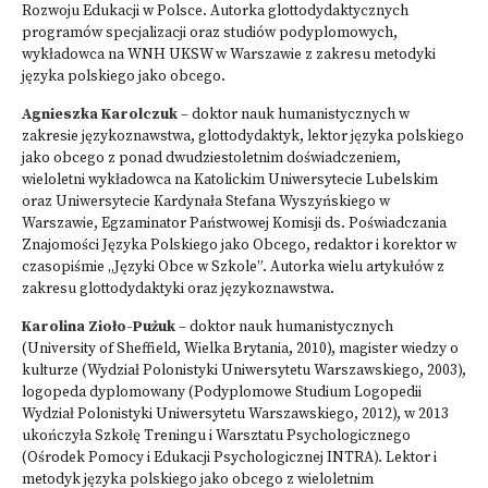
Rozwoju Edukacji w Polsce. Autorka glottodydaktycznych
programów specjalizacji oraz studiów podyplomowych,
wykładowca na WNH UKSW w Warszawie z zakresu metodyki
języka polskiego jako obcego.
Agnieszka Karolczuk
– doktor nauk humanistycznych w
zakresie językoznawstwa, glottodydaktyk, lektor języka polskiego
jako obcego z ponad dwudziestoletnim doświadczeniem,
wieloletni wykładowca na Katolickim Uniwersytecie Lubelskim
oraz Uniwersytecie Kardynała Stefana Wyszyńskiego w
Warszawie, Egzaminator Państwowej Komisji ds. Poświadczania
Znajomości Języka Polskiego jako Obcego, redaktor i korektor w
czasopiśmie „Języki Obce w Szkole”. Autorka wielu artykułów z
zakresu glottodydaktyki oraz językoznawstwa.
Karolina Zioło-Pużuk
– doktor nauk humanistycznych
(University of Sheffield, Wielka Brytania, 2010), magister wiedzy o
kulturze (Wydział Polonistyki Uniwersytetu Warszawskiego, 2003),
logopeda dyplomowany (Podyplomowe Studium Logopedii
Wydział Polonistyki Uniwersytetu Warszawskiego, 2012), w 2013
ukończyła Szkołę Treningu i Warsztatu Psychologicznego
(Ośrodek Pomocy i Edukacji Psychologicznej INTRA). Lektor i
metodyk języka polskiego jako obcego z wieloletnim