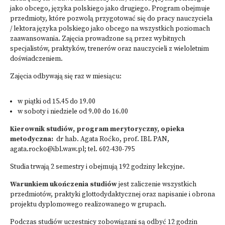
jako obcego, języka polskiego jako drugiego. Program obejmuje
przedmioty, które pozwolą przygotować się do pracy nauczyciela
/ lektora języka polskiego jako obcego na wszystkich poziomach
zaawansowania. Zajęcia prowadzone są przez wybitnych
specjalistów, praktyków, trenerów oraz nauczycieli z wieloletnim
doświadczeniem.
Zajęcia odbywają się raz w miesiącu:
w piątki od 15.45 do 19.00
w soboty i niedziele od 9.00 do 16.00
Kierownik studiów, program merytoryczny, opieka
metodyczna:
dr hab. Agata Roćko, prof. IBL PAN,
agata.rocko@ibl.waw.pl
; tel. 602-430-795
Studia trwają 2 semestry i obejmują 192 godziny lekcyjne.
Warunkiem ukończenia studiów
jest zaliczenie wszystkich
przedmiotów, praktyki glottodydaktycznej oraz napisanie i obrona
projektu dyplomowego realizowanego w grupach.
Podczas studiów uczestnicy zobowiązani są odbyć 12 godzin