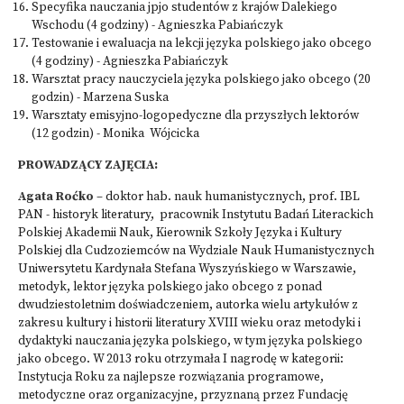
Specyfika nauczania jpjo studentów z krajów Dalekiego
Wschodu (4 godziny) - Agnieszka Pabiańczyk
Testowanie i ewaluacja na lekcji języka polskiego jako obcego
(4 godziny) - Agnieszka Pabiańczyk
Warsztat pracy nauczyciela języka polskiego jako obcego (20
godzin) - Marzena Suska
Warsztaty emisyjno-logopedyczne dla przyszłych lektorów
(12 godzin) - Monika Wójcicka
PROWADZĄCY ZAJĘCIA:
Agata Roćko
– doktor hab. nauk humanistycznych, prof. IBL
PAN - historyk literatury, pracownik Instytutu Badań Literackich
Polskiej Akademii Nauk, Kierownik Szkoły Języka i Kultury
Polskiej dla Cudzoziemców na Wydziale Nauk Humanistycznych
Uniwersytetu Kardynała Stefana Wyszyńskiego w Warszawie,
metodyk, lektor języka polskiego jako obcego z ponad
dwudziestoletnim doświadczeniem, autorka wielu artykułów z
zakresu kultury i historii literatury XVIII wieku oraz metodyki i
dydaktyki nauczania języka polskiego, w tym języka polskiego
jako obcego. W 2013 roku otrzymała I nagrodę w kategorii:
Instytucja Roku za najlepsze rozwiązania programowe,
metodyczne oraz organizacyjne, przyznaną przez Fundację