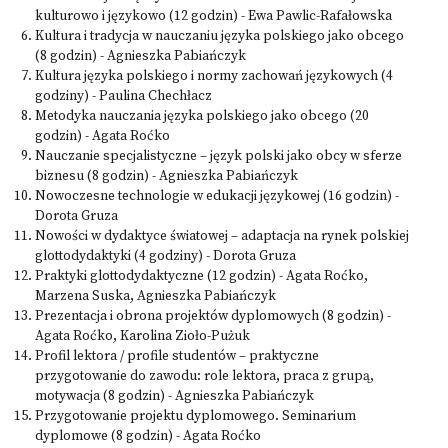
kulturowo i językowo (12 godzin) - Ewa Pawlic-Rafałowska
Kultura i tradycja w nauczaniu języka polskiego jako obcego
(8 godzin) - Agnieszka Pabiańczyk
Kultura języka polskiego i normy zachowań językowych (4
godziny) - Paulina Chechłacz
Metodyka nauczania języka polskiego jako obcego (20
godzin) - Agata Roćko
Nauczanie specjalistyczne – język polski jako obcy w sferze
biznesu (8 godzin) - Agnieszka Pabiańczyk
Nowoczesne technologie w edukacji językowej (16 godzin) -
Dorota Gruza
Nowości w dydaktyce światowej – adaptacja na rynek polskiej
glottodydaktyki (4 godziny) - Dorota Gruza
Praktyki glottodydaktyczne (12 godzin) - Agata Roćko,
Marzena Suska, Agnieszka Pabiańczyk
Prezentacja i obrona projektów dyplomowych (8 godzin) -
Agata Roćko, Karolina Zioło-Pużuk
Profil lektora / profile studentów – praktyczne
przygotowanie do zawodu: role lektora, praca z grupą,
motywacja (8 godzin) - Agnieszka Pabiańczyk
Przygotowanie projektu dyplomowego. Seminarium
dyplomowe (8 godzin) - Agata Roćko