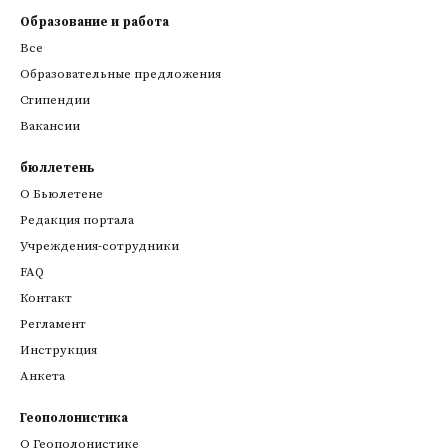
Образование и работа
Все
Образовательные предложения
Стипендии
Вакансии
бюллетень
О Бьюлетене
Редакция портала
Учреждения-сотрудники
FAQ
Контакт
Регламент
Инструкция
Анкета
Геополонистика
О Геополонистике