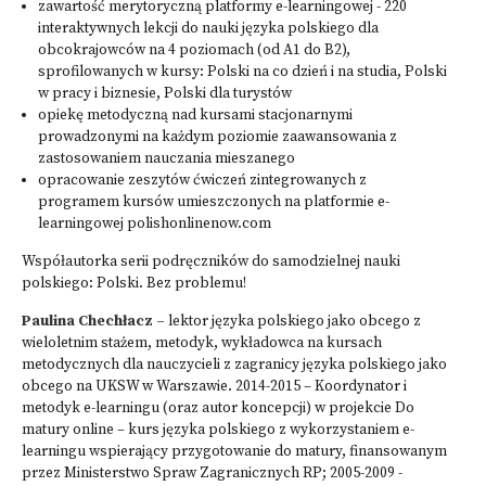
zawartość merytoryczną platformy e-learningowej - 220
interaktywnych lekcji do nauki języka polskiego dla
obcokrajowców na 4 poziomach (od A1 do B2),
sprofilowanych w kursy: Polski na co dzień i na studia, Polski
w pracy i biznesie, Polski dla turystów
opiekę metodyczną nad kursami stacjonarnymi
prowadzonymi na każdym poziomie zaawansowania z
zastosowaniem nauczania mieszanego
opracowanie zeszytów ćwiczeń zintegrowanych z
programem kursów umieszczonych na platformie e-
learningowej polishonlinenow.com
Współautorka serii podręczników do samodzielnej nauki
polskiego: Polski. Bez problemu!
Paulina Chechłacz –
lektor języka polskiego jako obcego z
wieloletnim stażem, metodyk, wykładowca na kursach
metodycznych dla nauczycieli z zagranicy języka polskiego jako
obcego na UKSW w Warszawie. 2014-2015 – Koordynator i
metodyk e-learningu (oraz autor koncepcji) w projekcie Do
matury online – kurs języka polskiego z wykorzystaniem e-
learningu wspierający przygotowanie do matury, finansowanym
przez Ministerstwo Spraw Zagranicznych RP; 2005-2009 -