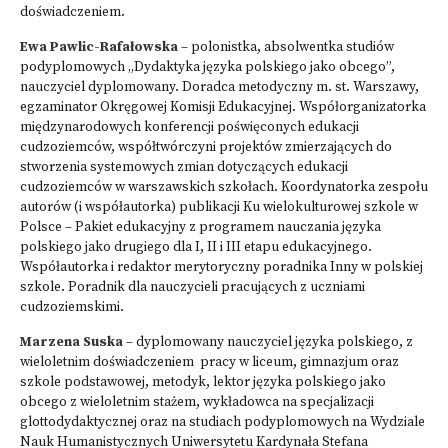
doświadczeniem.
Ewa Pawlic-Rafałowska
– polonistka, absolwentka studiów
podyplomowych „Dydaktyka języka polskiego jako obcego”,
nauczyciel dyplomowany. Doradca metodyczny m. st. Warszawy,
egzaminator Okręgowej Komisji Edukacyjnej. Współorganizatorka
międzynarodowych konferencji poświęconych edukacji
cudzoziemców, współtwórczyni projektów zmierzających do
stworzenia systemowych zmian dotyczących edukacji
cudzoziemców w warszawskich szkołach. Koordynatorka zespołu
autorów (i współautorka) publikacji Ku wielokulturowej szkole w
Polsce – Pakiet edukacyjny z programem nauczania języka
polskiego jako drugiego dla I, II i III etapu edukacyjnego.
Współautorka i redaktor merytoryczny poradnika Inny w polskiej
szkole. Poradnik dla nauczycieli pracujących z uczniami
cudzoziemskimi.
Marzena Suska
– dyplomowany nauczyciel języka polskiego, z
wieloletnim doświadczeniem pracy w liceum, gimnazjum oraz
szkole podstawowej, metodyk, lektor języka polskiego jako
obcego z wieloletnim stażem, wykładowca na specjalizacji
glottodydaktycznej oraz na studiach podyplomowych na Wydziale
Nauk Humanistycznych Uniwersytetu Kardynała Stefana