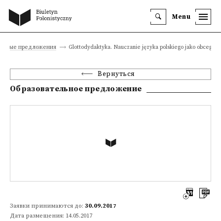
Menu
ельные предложения
Glottodydaktyka. Nauczanie języka polskiego jako obcego I
Вернуться
Образовательное предложение
Заявки принимаются до:
30.09.2017
Дата размещения: 14.05.2017