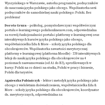
Wyszyńskiego w Warszawie, autorka programów, podręczników
do nauczania języka polskiego jako obcego. Współautorka serii
podręczników do samodzielnej nauki polskiego: Polski. Bez
problemu!
Dorota Gruza
– politolog, pomysłodawczyni i współtwórczyni
portalu e-learningowego polishonlinenow.com, odpowiedzialna
za rozwój funkcjonalności portalu i platformy e-learningowej oraz
interaktywnych kursów języka polskiego jako obcego,
współwłaścicielka Edu & More – szkoły języka polskiego dla
obcokrajowców. Współautorka zawartości merytorycznej
platformy e-learningowej (platforma Moodle) - 220 interaktywnych
lekcji do nauki języka polskiego dla obcokrajowców na 4
poziomach zaawansowania (od A1 do B2), sprofilowanych w
kursy: Polski na co dzień i na studia, Polski w pracy i biznesie,
Polski dla turystów.
Agnieszka Pabiańczyk
– lektor i metodyk języka polskiego jako
obcego z wieloletnim doświadczeniem, współwłaścicielka Edu &
More – szkoły języka polskiego dla obcokrajowców, koordynator
ds. merytorycznych, odpowiedzialna za: