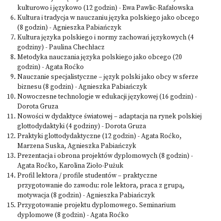
kulturowo i językowo (12 godzin) - Ewa Pawlic-Rafałowska
Kultura i tradycja w nauczaniu języka polskiego jako obcego
(8 godzin) - Agnieszka Pabiańczyk
Kultura języka polskiego i normy zachowań językowych (4
godziny) - Paulina Chechłacz
Metodyka nauczania języka polskiego jako obcego (20
godzin) - Agata Roćko
Nauczanie specjalistyczne – język polski jako obcy w sferze
biznesu (8 godzin) - Agnieszka Pabiańczyk
Nowoczesne technologie w edukacji językowej (16 godzin) -
Dorota Gruza
Nowości w dydaktyce światowej – adaptacja na rynek polskiej
glottodydaktyki (4 godziny) - Dorota Gruza
Praktyki glottodydaktyczne (12 godzin) - Agata Roćko,
Marzena Suska, Agnieszka Pabiańczyk
Prezentacja i obrona projektów dyplomowych (8 godzin) -
Agata Roćko, Karolina Zioło-Pużuk
Profil lektora / profile studentów – praktyczne
przygotowanie do zawodu: role lektora, praca z grupą,
motywacja (8 godzin) - Agnieszka Pabiańczyk
Przygotowanie projektu dyplomowego. Seminarium
dyplomowe (8 godzin) - Agata Roćko