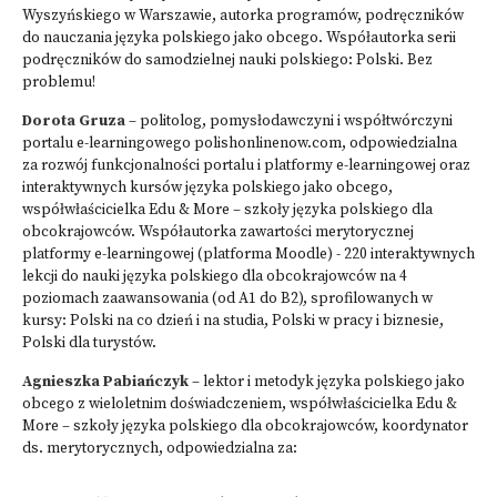
Wyszyńskiego w Warszawie, autorka programów, podręczników
do nauczania języka polskiego jako obcego. Współautorka serii
podręczników do samodzielnej nauki polskiego: Polski. Bez
problemu!
Dorota Gruza
– politolog, pomysłodawczyni i współtwórczyni
portalu e-learningowego polishonlinenow.com, odpowiedzialna
za rozwój funkcjonalności portalu i platformy e-learningowej oraz
interaktywnych kursów języka polskiego jako obcego,
współwłaścicielka Edu & More – szkoły języka polskiego dla
obcokrajowców. Współautorka zawartości merytorycznej
platformy e-learningowej (platforma Moodle) - 220 interaktywnych
lekcji do nauki języka polskiego dla obcokrajowców na 4
poziomach zaawansowania (od A1 do B2), sprofilowanych w
kursy: Polski na co dzień i na studia, Polski w pracy i biznesie,
Polski dla turystów.
Agnieszka Pabiańczyk
– lektor i metodyk języka polskiego jako
obcego z wieloletnim doświadczeniem, współwłaścicielka Edu &
More – szkoły języka polskiego dla obcokrajowców, koordynator
ds. merytorycznych, odpowiedzialna za: