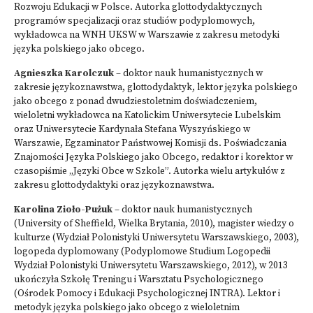
Rozwoju Edukacji w Polsce. Autorka glottodydaktycznych
programów specjalizacji oraz studiów podyplomowych,
wykładowca na WNH UKSW w Warszawie z zakresu metodyki
języka polskiego jako obcego.
Agnieszka Karolczuk
– doktor nauk humanistycznych w
zakresie językoznawstwa, glottodydaktyk, lektor języka polskiego
jako obcego z ponad dwudziestoletnim doświadczeniem,
wieloletni wykładowca na Katolickim Uniwersytecie Lubelskim
oraz Uniwersytecie Kardynała Stefana Wyszyńskiego w
Warszawie, Egzaminator Państwowej Komisji ds. Poświadczania
Znajomości Języka Polskiego jako Obcego, redaktor i korektor w
czasopiśmie „Języki Obce w Szkole”. Autorka wielu artykułów z
zakresu glottodydaktyki oraz językoznawstwa.
Karolina Zioło-Pużuk
– doktor nauk humanistycznych
(University of Sheffield, Wielka Brytania, 2010), magister wiedzy o
kulturze (Wydział Polonistyki Uniwersytetu Warszawskiego, 2003),
logopeda dyplomowany (Podyplomowe Studium Logopedii
Wydział Polonistyki Uniwersytetu Warszawskiego, 2012), w 2013
ukończyła Szkołę Treningu i Warsztatu Psychologicznego
(Ośrodek Pomocy i Edukacji Psychologicznej INTRA). Lektor i
metodyk języka polskiego jako obcego z wieloletnim