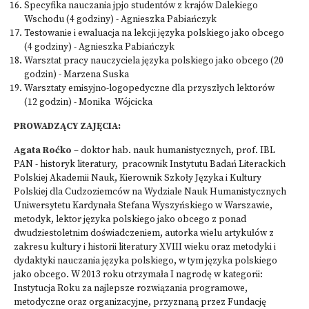
Specyfika nauczania jpjo studentów z krajów Dalekiego
Wschodu (4 godziny) - Agnieszka Pabiańczyk
Testowanie i ewaluacja na lekcji języka polskiego jako obcego
(4 godziny) - Agnieszka Pabiańczyk
Warsztat pracy nauczyciela języka polskiego jako obcego (20
godzin) - Marzena Suska
Warsztaty emisyjno-logopedyczne dla przyszłych lektorów
(12 godzin) - Monika Wójcicka
PROWADZĄCY ZAJĘCIA:
Agata Roćko
– doktor hab. nauk humanistycznych, prof. IBL
PAN - historyk literatury, pracownik Instytutu Badań Literackich
Polskiej Akademii Nauk, Kierownik Szkoły Języka i Kultury
Polskiej dla Cudzoziemców na Wydziale Nauk Humanistycznych
Uniwersytetu Kardynała Stefana Wyszyńskiego w Warszawie,
metodyk, lektor języka polskiego jako obcego z ponad
dwudziestoletnim doświadczeniem, autorka wielu artykułów z
zakresu kultury i historii literatury XVIII wieku oraz metodyki i
dydaktyki nauczania języka polskiego, w tym języka polskiego
jako obcego. W 2013 roku otrzymała I nagrodę w kategorii:
Instytucja Roku za najlepsze rozwiązania programowe,
metodyczne oraz organizacyjne, przyznaną przez Fundację