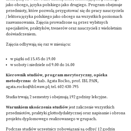
jako obcego, języka polskiego jako drugiego. Program obejmuje
przedmioty, które pozwolą przygotować się do pracy nauczyciela
/ lektora języka polskiego jako obcego na wszystkich poziomach
zaawansowania. Zajęcia prowadzone są przez wybitnych
specjalistów, praktyków, trenerów oraz nauczycieli z wieloletnim
doświadczeniem.
Zajęcia odbywają się raz w miesiącu:
w piątki od 15.45 do 19.00
w soboty i niedziele od 9.00 do 16.00
Kierownik studiów, program merytoryczny, opieka
metodyczna:
dr hab. Agata Roćko, prof. IBL PAN,
agata.rocko@ibl.waw.pl
; tel. 602-430-795
Studia trwają 2 semestry i obejmują 192 godziny lekcyjne.
Warunkiem ukończenia studiów
jest zaliczenie wszystkich
przedmiotów, praktyki glottodydaktycznej oraz napisanie i obrona
projektu dyplomowego realizowanego w grupach.
Podczas studiów uczestnicy zobowiązani są odbyć 12 godzin