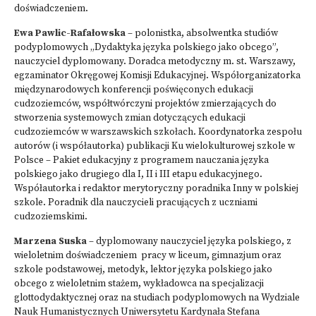
doświadczeniem.
Ewa Pawlic-Rafałowska
– polonistka, absolwentka studiów
podyplomowych „Dydaktyka języka polskiego jako obcego”,
nauczyciel dyplomowany. Doradca metodyczny m. st. Warszawy,
egzaminator Okręgowej Komisji Edukacyjnej. Współorganizatorka
międzynarodowych konferencji poświęconych edukacji
cudzoziemców, współtwórczyni projektów zmierzających do
stworzenia systemowych zmian dotyczących edukacji
cudzoziemców w warszawskich szkołach. Koordynatorka zespołu
autorów (i współautorka) publikacji Ku wielokulturowej szkole w
Polsce – Pakiet edukacyjny z programem nauczania języka
polskiego jako drugiego dla I, II i III etapu edukacyjnego.
Współautorka i redaktor merytoryczny poradnika Inny w polskiej
szkole. Poradnik dla nauczycieli pracujących z uczniami
cudzoziemskimi.
Marzena Suska
– dyplomowany nauczyciel języka polskiego, z
wieloletnim doświadczeniem pracy w liceum, gimnazjum oraz
szkole podstawowej, metodyk, lektor języka polskiego jako
obcego z wieloletnim stażem, wykładowca na specjalizacji
glottodydaktycznej oraz na studiach podyplomowych na Wydziale
Nauk Humanistycznych Uniwersytetu Kardynała Stefana