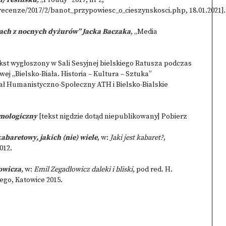
ci/Těšínsku
,
„Proudy” 2017, nr 2,
/recenze/2017/2/banot_przypowiesc_o_cieszynskosci.php,
18.01.2021].
kach z nocnych dyżurów” Jacka Baczaka
, „Media
kst wygłoszony w Sali Sesyjnej bielskiego Ratusza podczas
wej „Bielsko-Biała. Historia – Kultura – Sztuka”
ał Humanistyczno-Społeczny ATH i Bielsko-Bialskie
emologiczny
[tekst nigdzie dotąd niepublikowany]
Pobierz
kabaretowy, jakich (nie) wiele
, w:
Jaki jest kabaret?
,
012.
owicza
, w:
Emil Zegadłowicz daleki i bliski
, pod red. H.
iego, Katowice 2015.