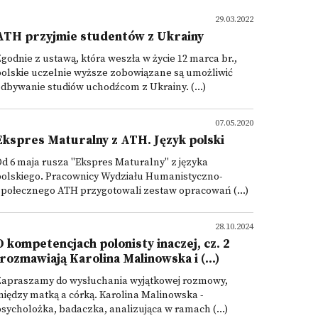
29.03.2022
ATH przyjmie studentów z Ukrainy
godnie z ustawą, która weszła w życie 12 marca br.,
olskie uczelnie wyższe zobowiązane są umożliwić
dbywanie studiów uchodźcom z Ukrainy. (...)
07.05.2020
Ekspres Maturalny z ATH. Język polski
d 6 maja rusza "Ekspres Maturalny" z języka
polskiego. Pracownicy Wydziału Humanistyczno-
połecznego ATH przygotowali zestaw opracowań (...)
28.10.2024
O kompetencjach polonisty inaczej, cz. 2
(rozmawiają Karolina Malinowska i (...)
Zapraszamy do wysłuchania wyjątkowej rozmowy,
iędzy matką a córką. Karolina Malinowska -
sycholożka, badaczka, analizująca w ramach (...)