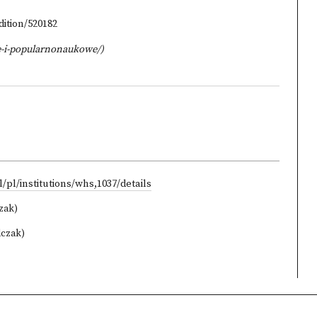
dition/520182
e-i-popularnonaukowe/
)
/pl/institutions/whs,1037/details
czak)
lczak)