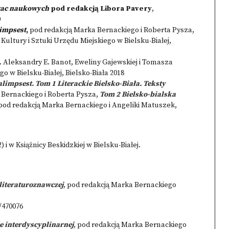
rac naukowych
pod redakcją Libora Pavery
,
0
limpsest
,
pod redakcją Marka Bernackiego i Roberta Pysza,
tury i Sztuki Urzędu Miejskiego w Bielsku-Białej,
. Aleksandry E. Banot, Eweliny Gajewskiej i Tomasza
o w Bielsku-Białej, Bielsko-Biała 2018
alimpsest. Tom 1 Literackie Bielsko-Biała. Teksty
 Bernackiego i Roberta Pysza,
Tom 2 Bielsko-bialska
 pod redakcją Marka Bernackiego i Angeliki Matuszek,
 i w Książnicy Beskidzkiej w Bielsku-Białej.
 literaturoznawczej
, pod redakcją Marka Bernackiego
/470076
ce interdyscyplinarnej
, pod redakcją Marka Bernackiego