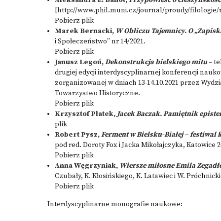
Aleksandra E. Banot,
Przypowieść o cieszyńskoś
[
http://www.phil.muni.cz/journal/proudy/filologie
Pobierz plik
Marek Bernacki,
W Obliczu Tajemnicy. O „Zapis
i Społeczeństwo” nr 14/2021.
Pobierz plik
Janusz Legoń,
Dekonstrukcja bielskiego mitu
– te
drugiej edycji interdyscyplinarnej konferencji nauko
zorganizowanej w dniach 13-14.10.2021 przez Wydzi
Towarzystwo Historyczne.
Pobierz plik
Krzysztof Płatek,
Jacek Baczak. Pamiętnik epist
plik
Robert Pysz,
Ferment w Bielsku-Białej – festiwal 
pod red. Doroty Fox i Jacka Mikołajczyka, Katowice 2
Pobierz plik
Anna Węgrzyniak,
Wiersze miłosne Emila Zegadł
Czubały, K. Kłosińskiego, K. Latawiec i W. Próchnick
Pobierz plik
Interdyscyplinarne monografie naukowe: