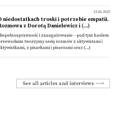
15.06.2025
O niedostatkach troski i potrzebie empatii.
Rozmowa z Dorotą Danielewicz i (...)
Niepełnosprawność i zaangażowanie – pod tym hasłem
przewodnim tworzymy serię rozmów z aktywistami i
ktywistkami, z pisarkami i pisarzami oraz (...)
See all articles and interviews