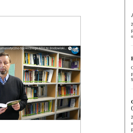
Z
p
o
O
S
m
p