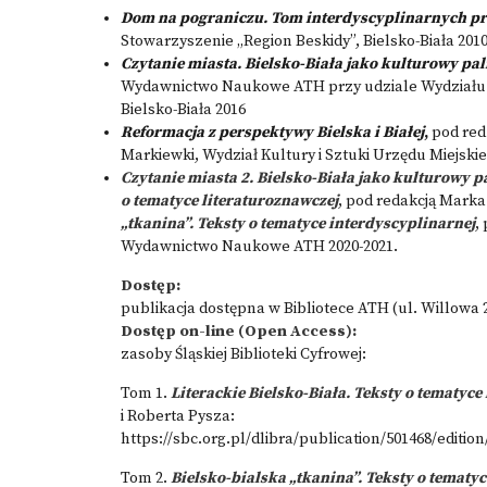
Dom na pograniczu. Tom interdyscyplinarnych p
Stowarzyszenie „Region Beskidy”, Bielsko-Biała 201
Czytanie miasta. Bielsko-Biała jako kulturowy pa
Wydawnictwo Naukowe ATH przy udziale Wydziału Kul
Bielsko-Biała 2016
Reformacja z perspektywy Bielska i Białej
,
pod red
Markiewki, Wydział Kultury i Sztuki Urzędu Miejskieg
Czytanie miasta 2. Bielsko-Biała jako kulturowy p
o tematyce literaturoznawczej
, pod redakcją Marka
„tkanina”. Teksty o tematyce interdyscyplinarnej
,
Wydawnictwo Naukowe ATH 2020-2021.
Dostęp:
publikacja dostępna w Bibliotece ATH (ul. Willowa 2)
Dostęp on-line (Open Access):
zasoby Śląskiej Biblioteki Cyfrowej:
Tom 1.
Literackie Bielsko-Biała. Teksty o tematyce
i Roberta Pysza:
https://sbc.org.pl/dlibra/publication/501468/edition
Tom 2.
Bielsko-bialska „tkanina”. Teksty o tematy