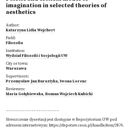
imagination in selected theories of
aesthetics
Author:
Katarzyna Lidia Wejchert
Field:
Filozofia
Institution:
Wydział Filozofii i Socjologii UW
City or town:
Warszawa
Supervisors:
Przemysław Jan Bursztyka
,
Iwona Lorenc
Reviewers:
Maria Gołębiewska
,
Roman Wojciech Kubicki
_______________________
Streszczenie dysertacji jest dostępne w Repozytorium UW pod
adresem internetowym:
https://depotuw.ceon.pl/handle/item/2874.