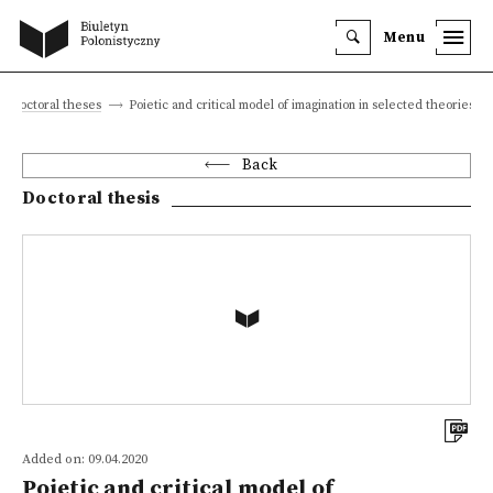
Menu
st-doctoral theses
Poietic and critical model of imagination in selected theories of
Back
Doctoral thesis
Added on: 09.04.2020
Poietic and critical model of