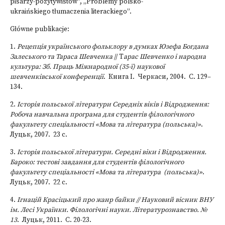
pisarzy-pozytywistów”, „Problemy polsko-
ukraińskiego tłumaczenia literackiego”.
Główne publikacje:
1.
Рецепція українського фольклору в думках Юзефа Богдана
Залеського та Тараса Шевченка
// Т
арас Шевченко і народна
культура: Зб. Праць Міжнародної (35-ї) наукової
шевченківської конференції
. Книга І. Черкаси, 2004. С. 129–
134.
2.
Історія польської літератури Середніх віків і Відродження:
Робоча навчальна програма для студентів філологічного
факультету спеціальності «Мова та література (польська)»
.
Луцьк, 2007. 23 с.
3.
Історія польської літератури. Середні віки і Відродження.
Бароко: тестові завдання для студентів філологічного
факультету спеціальності «Мова та література (польська)»
.
Луцьк, 2007. 22 с.
4.
Ігнацій Красіцький про жанр байки // Науковий вісник ВНУ
ім. Лесі Українки. Філологічні науки. Літературознавство. №
13
. Луцьк, 2011. С. 20-23.