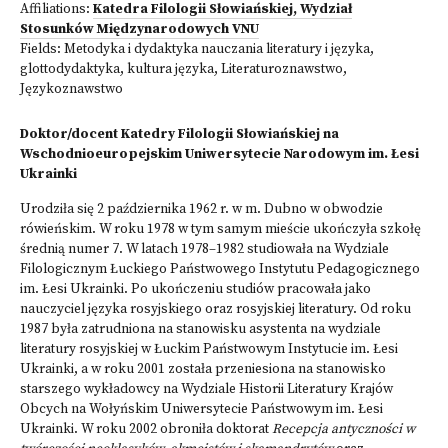
Affiliations:
Katedra Filologii Słowiańskiej, Wydział
Stosunków Międzynarodowych VNU
Fields:
Metodyka i dydaktyka nauczania literatury i języka,
glottodydaktyka, kultura języka
,
Literaturoznawstwo
,
Językoznawstwo
Doktor/docent Katedry Filologii Słowiańskiej na
Wschodnioeuropejskim Uniwersytecie Narodowym im. Łesi
Ukrainki
Urodziła się 2 października 1962 r. w m. Dubno w obwodzie
rówieńskim. W roku 1978 w tym samym mieście ukończyła szkołę
średnią numer 7. W latach 1978–1982 studiowała na Wydziale
Filologicznym Łuckiego Państwowego Instytutu Pedagogicznego
im. Łesi Ukrainki. Po ukończeniu studiów pracowała jako
nauczyciel języka rosyjskiego oraz rosyjskiej literatury. Od roku
1987 była zatrudniona na stanowisku asystenta na wydziale
literatury rosyjskiej w Łuckim Państwowym Instytucie im. Łesi
Ukrainki, a w roku 2001 została przeniesiona na stanowisko
starszego wykładowcy na Wydziale Historii Literatury Krajów
Obcych na Wołyńskim Uniwersytecie Państwowym im. Łesi
Ukrainki. W roku 2002 obroniła doktorat
Recepcja antyczności w