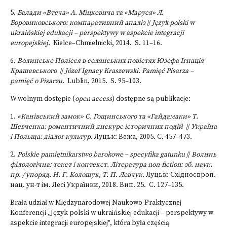
5.
Балади «Втеча» А. Міцкевича та «Маруся» Л.
Боровиковського: компаративний аналіз
//
Język polski w
ukraińskiej edukacji – perspektywy w aspekcie integracji
europejskiej
. Kielce–Chmielnicki, 2014. S. 11–16.
6.
Волинське Полісся в селянських повістях Юзефа Ігнація
Крашевського
//
Józef Ignacy Kraszewski. Pamięć Pisarza –
pamięć o Pisarzu
. Lublin, 2015. S. 95–103.
W wolnym dostępie (
open access
) dostępne są publikacje:
1.
«Канівський замок» С. Гощинського та «Гайдамаки» Т.
Шевченка: романтичний дискурс історичних подій
//
Україна
і Польща: діалог культур
. Луцьк: Вежа, 2005. С. 457–473.
2.
Polskie pamiętnikarstwo barokowe – specyfika gatunku
//
Волинь
філологічна: текст і контекст. Література non-fiction: зб. наук.
пр. / упоряд. Н. Г. Колошук, Т. П. Левчук
. Луцьк: Східноєвроп.
нац. ун-т ім. Лесі Українки, 2018. Вип. 25. С. 127–135.
Brała udział w Międzynarodowej Naukowo-Praktycznej
Konferencji „Język polski w ukraińskiej edukacji – perspektywy w
aspekcie integracji europejskiej", która była częścią