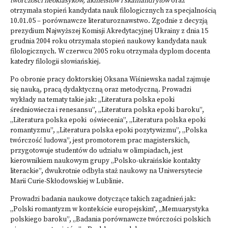
twórczości neoklasyków, akmeistów i skamandrytów
oraz
otrzymała stopień kandydata nauk filologicznych za specjalnością
10.01.05 – porównawcze literaturoznawstwo. Zgodnie z decyzją
prezydium Najwyższej Komisji Akredytacyjnej Ukrainy z dnia 15
grudnia 2004 roku otrzymała stopień naukowy kandydata nauk
filologicznych. W czerwcu 2005 roku otrzymała dyplom docenta
katedry filologii słowiańskiej.
Po obronie pracy doktorskiej Oksana Wiśniewska nadal zajmuje
się nauką, pracą dydaktyczną oraz metodyczną. Prowadzi
wykłady na tematy takie jak: „Literatura polska epoki
średniowiecza i renesansu”, „Literatura polska epoki baroku”,
„Literatura polska epoki oświecenia”, „Literatura polska epoki
romantyzmu”, „Literatura polska epoki pozytywizmu”, „Polska
twórczość ludowa”, jest promotorem prac magisterskich,
przygotowuje studentów do udziału w olimpiadach, jest
kierownikiem naukowym grupy „Polsko-ukraińskie kontakty
literackie”, dwukrotnie odbyła staż naukowy na Uniwersytecie
Marii Curie-Skłodowskiej w Lublinie.
Prowadzi badania naukowe dotyczące takich zagadnień jak:
„Polski romantyzm w kontekście europejskim", „Memuarystyka
polskiego baroku”, „Badania porównawcze twórczości polskich