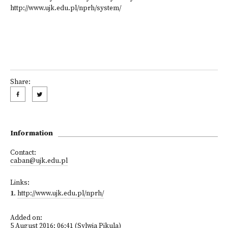
http://www.ujk.edu.pl/nprh/system/
Share:
Information
Contact:
caban@ujk.edu.pl
Links:
1
.
http://www.ujk.edu.pl/nprh/
Added on:
5 August 2016; 06:41 (Sylwia Pikula)