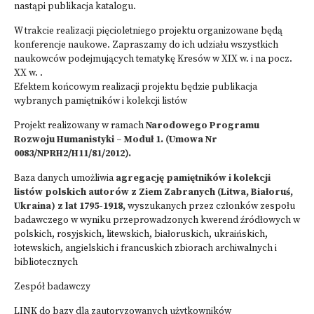
nastąpi publikacja katalogu.
W trakcie realizacji pięcioletniego projektu organizowane będą
konferencje naukowe. Zapraszamy do ich udziału wszystkich
naukowców podejmujących tematykę Kresów w XIX w. i na pocz.
XX w. .
Efektem końcowym realizacji projektu będzie publikacja
wybranych pamiętników i kolekcji listów
Projekt realizowany w ramach
Narodowego Programu
Rozwoju Humanistyki – Moduł 1. (Umowa Nr
0083/NPRH2/H11/81/2012).
Baza danych umożliwia
agregację pamiętników i kolekcji
listów polskich autorów z Ziem Zabranych (Litwa, Białoruś,
Ukraina) z lat 1795-1918,
wyszukanych przez członków zespołu
badawczego w wyniku przeprowadzonych kwerend źródłowych w
polskich, rosyjskich, litewskich, białoruskich, ukraińskich,
łotewskich, angielskich i francuskich zbiorach archiwalnych i
bibliotecznych
Zespół badawczy
LINK do bazy dla zautoryzowanych użytkowników