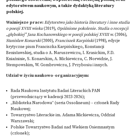
edytorstwem naukowym, a także dydaktyką literatury
polskiej.
Ważniejsze prace:
Edytorstwo jako historia literatury i inne studia
o poezji XVIII wieku
(2019),
Opóźnione pokolenie. Studia o recepcji
„głębokiej” Jana Kochanowskiego w poezji polskiej XVIII w.
(2006),
Stanisław Konarski
(2000),
Franciszek Karpiński
(1998), edycje
krytyczne pism Franciszka Karpińskiego, Konstancji
Benisławskiej, studia o A. Naruszewiczu, I. Krasickim, F.D.
Kniaźninie, S. Konarskim, A. Mickiewiczu, C. Norwidzie, J.
Stempowskim, W. Gombrowiczu, J. Przybosiu i innych.
Udział w życiu naukowo-organizacyjnym:
Rada Naukowa Instytutu Badań Literackich PAN
(przewodniczący w kadencji 2023-2026);
„Biblioteka Narodowa” (seria Ossolineum) – członek Rady
Naukowej;
Towarzystwo Literackie im. Adama Mickiewicza, Oddział
Warszawski;
Polskie Towarzystwo Badań nad Wiekiem Osiemnastym
(członek);