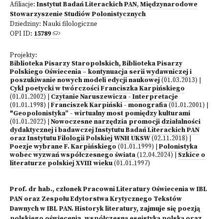
Afiliacje:
Instytut Badań Literackich PAN
,
Międzynarodowe
Stowarzyszenie Studiów Polonistycznych
Dziedziny:
Nauki filologiczne
OPI ID:
15789
Projekty:
Biblioteka Pisarzy Staropolskich, Biblioteka Pisarzy
Polskiego Oświecenia – kontynuacja serii wydawniczej i
poszukiwanie nowych modeli edycji naukowej
(01.03.2013)
|
Cykl poetycki w twórczości Franciszka Karpińskiego
(01.01.2002)
|
Czytanie Naruszewicza - Interpretacje
(01.01.1998)
|
Franciszek Karpiński - monografia
(01.01.2001)
|
"Geopolonistyka” - wirtualny most pomiędzy kulturami
(01.01.2022)
|
Nowoczesne narzędzia promocji działalności
dydaktycznej i badawczej Instytutu Badań Literackich PAN
oraz Instytutu Filologii Polskiej WNH UKSW
(02.11.2018)
|
Poezje wybrane F. Karpińskiego
(01.01.1999)
|
Polonistyka
wobec wyzwań współczesnego świata
(12.04.2024)
|
Szkice o
literaturze polskiej XVIII wieku
(01.01.1997)
Prof. dr hab., członek Pracowni Literatury Oświecenia w IBL
PAN oraz Zespołu Edytorstwa Krytycznego Tekstów
Dawnych w IBL PAN. Historyk literatury, zajmuje się poezją
polskiego oświecenia, współczesną eseistyką polską oraz