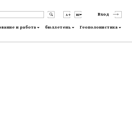
Вход
A
RU
вание и работа
бюллетень
Геополонистика