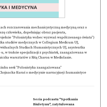
wilach rozczarowania mechanicystyczną medycyną oraz o
uszę człowieka, dopełniając obraz pacjenta,
rojekcie "Polonistyka wobec wyzwań współczesnego świata")
tka studiów medycznych w Collegium Medicum UJ,
widualnych Studiach Humanistycznych UJ, asystentka
w trakcie specjalizacji z psychiatrii, zaangażowana w
iczka warsztatów z Ritą Charon w Mediolanie.
cinku serii "Polonistyka zaangażowana"
Chojnacka-Kuraś o medycynie narracyjnej i humanistyce
Seria podcastu "Spotkania
Biuletynu", zatytułowana