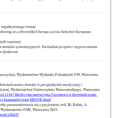
 współczesnego świata
hering in a Diversified Europe across Selected European
tyki ramowej
metafor synestezyjnych. Formalizacja opisu i wypracowanie
w dyskursie
szczyźnie
, Wydawnictwa Wydziału Polonistyki UW, Warszawa
doświadczeniu choroby w perspektywie medycznej i
a-Kuraś, Wydawnictwa Uniwersytetu Warszawskiego, Warszawa
pol-11547-Medycyna-narracyjna-Opowiesci-o-doswiadczeniu-
-i-humanistycznej-EBOOK.html
ekty porozumiewania się z pacjentem
, red. M. Kulus, A.
 Wydawnictwo PAN, Warszawa 2019.
urnal/136632