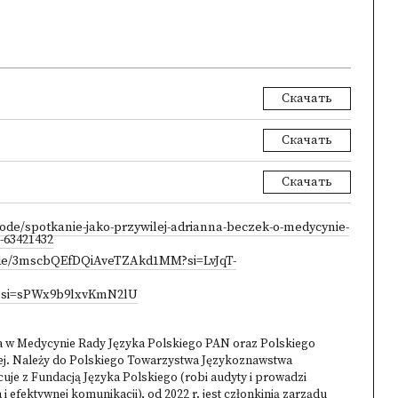
Скачать
Скачать
Скачать
ode/spotkanie-jako-przywilej-adrianna-beczek-o-medycynie-
--63421432
sode/3mscbQEfDQiAveTZAkd1MM?si=LvJqT-
E?si=sPWx9b9lxvKmN2lU
ka w Medycynie Rady Języka Polskiego PAN oraz Polskiego
j. Należy do Polskiego Towarzystwa Językoznawstwa
uje z Fundacją Języka Polskiego (robi audyty i prowadzi
i efektywnej komunikacji), od 2022 r. jest członkinią zarządu