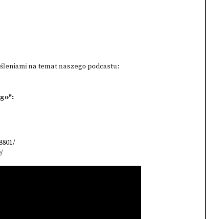
yśleniami na temat naszego podcastu:
ego":
8801/
/