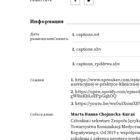
Разместить:
Информация
Дата
1
.
captions.srt
размещенияСкачать:
2
.
captions.sbv
3
.
captions_rpddrwa.sbv
1
.
https://www.spreaker.com/epis
Ссылки
narracyjnej-w-praktyce-klinicznej
2
.
https://open.spotify.com/epi
gWRnKbLoEPpGqhOQ
3
.
https://youtu.be/wsOulXsmiX
Marta Hanna Chojnacka-Kuraś
Собеседник:
Członkini i sekretarz Zespołu Języ
Towarzystwa Komunikacji Medyczne
Kognitywnego. Od 2019 r. współprac
szkolenia z zakresu prostego języka 