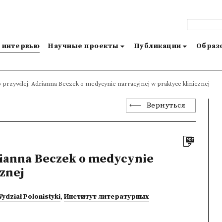
и интервью
Научные проекты
Публикации
Образо
o przywilej. Adrianna Beczek o medycynie narracyjnej w praktyce klinicznej
Вернуться
rianna Beczek o medycynie
cznej
ydział Polonistyki
,
Институт литературных