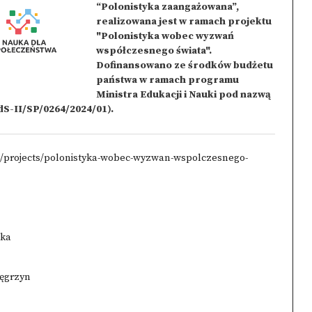
“Polonistyka zaangażowana”,
realizowana jest w ramach projektu
"Polonistyka wobec wyzwań
współczesnego świata".
Dofinansowano ze środków budżetu
państwa w ramach programu
Ministra Edukacji i Nauki pod nazwą
dS-II/SP/0264/2024/01).
pl/projects/polonistyka-wobec-wyzwan-wspolczesnego-
ska
Węgrzyn