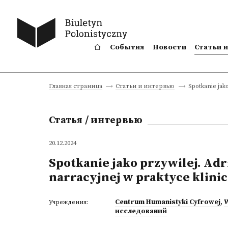
События
Новости
Статьи 
Spotkanie jak
Главная страница
Статьи и интервью
Статья / интервью
20.12.2024
Spotkanie jako przywilej. Ad
narracyjnej w praktyce klini
Centrum Humanistyki Cyfrowej
,
W
Учреждения:
исследований