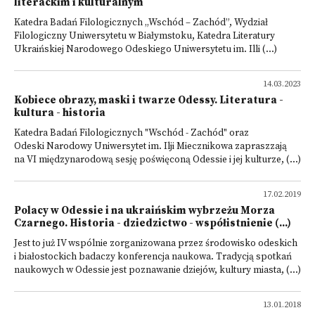
literackim i kulturalnym
Katedra Badań Filologicznych „Wschód – Zachód”, Wydział
Filologiczny Uniwersytetu w Białymstoku, Katedra Literatury
Ukraińskiej Narodowego Odeskiego Uniwersytetu im. Illi (...)
14.03.2023
Kobiece obrazy, maski i twarze Odessy. Literatura -
kultura - historia
Katedra Badań Filologicznych "Wschód - Zachód" oraz
Odeski Narodowy Uniwersytet im. Ilji Miecznikowa zapraszzają
na VI międzynarodową sesję poświęconą Odessie i jej kulturze, (...)
17.02.2019
Polacy w Odessie i na ukraińskim wybrzeżu Morza
Czarnego. Historia - dziedzictwo - współistnienie (...)
Jest to już IV wspólnie zorganizowana przez środowisko odeskich
i białostockich badaczy konferencja naukowa. Tradycją spotkań
naukowych w Odessie jest poznawanie dziejów, kultury miasta, (...)
13.01.2018