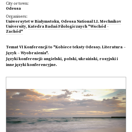
City or town:
Odessa
Organisers:
Uniwersytet w Białymstoku
,
Odessa National I.I. Mechnikov
University
,
Katedra Badań Filologicznych "Wschód -
Zachód"
Temat VI Konferencji to "Kobiece teksty Odessy. Literatura –
Język – Wyobrażenia".
Języki konferencji: angielski, polski, ukraiński, rosyjski i
inne języki konferencyjne.