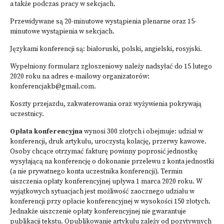
a także podczas pracy w sekcjach.
Przewidywane są 20-minutowe wystąpienia plenarne oraz 15-
minutowe wystąpienia w sekcjach.
Językami konferencji są: białoruski, polski, angielski, rosyjski.
Wypełniony formularz zgłoszeniowy należy nadsyłać do 15 lutego
2020 roku na adres e-mailowy organizatorów:
konferencjakb@gmail.com
.
Koszty przejazdu, zakwaterowania oraz wyżywienia pokrywają
uczestnicy.
Opłata konferencyjna
wynosi 300 złotych i obejmuje: udział w
konferencji, druk artykułu, uroczystą kolację, przerwy kawowe.
Osoby chcące otrzymać fakturę powinny poprosić jednostkę
wysyłającą na konferencję o dokonanie przelewu z konta jednostki
(a nie prywatnego konta uczestnika konferencji). Termin
uiszczenia opłaty konferencyjnej upływa 1 marca 2020 roku. W
wyjątkowych sytuacjach jest możliwość zaocznego udziału w
konferencji przy opłacie konferencyjnej w wysokości 150 złotych.
Jednakże uiszczenie opłaty konferencyjnej nie gwarantuje
publikacji tekstu. Opublikowanie artykułu zależy od pozytywnych