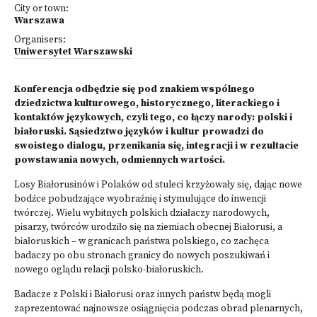
City or town:
Warszawa
Organisers:
Uniwersytet Warszawski
Konferencja odbędzie się pod znakiem wspólnego
dziedzictwa kulturowego, historycznego, literackiego i
kontaktów językowych, czyli tego, co łączy narody: polski i
białoruski. Sąsiedztwo języków i kultur prowadzi do
swoistego dialogu, przenikania się, integracji i w rezultacie
powstawania nowych, odmiennych wartości.
Losy Białorusinów i Polaków od stuleci krzyżowały się, dając nowe
bodźce pobudzające wyobraźnię i stymulujące do inwencji
twórczej. Wielu wybitnych polskich działaczy narodowych,
pisarzy, twórców urodziło się na ziemiach obecnej Białorusi, a
białoruskich – w granicach państwa polskiego, co zachęca
badaczy po obu stronach granicy do nowych poszukiwań i
nowego oglądu relacji polsko-białoruskich.
Badacze z Polski i Białorusi oraz innych państw będą mogli
zaprezentować najnowsze osiągnięcia podczas obrad plenarnych,