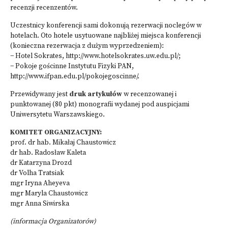
recenzji recenzentów.
Uczestnicy konferencji sami dokonują rezerwacji noclegów w
hotelach. Oto hotele usytuowane najbliżej miejsca konferencji
(konieczna rezerwacja z dużym wyprzedzeniem):
− Hotel Sokrates,
http://www.hotelsokrates.uw.edu.pl/
;
− Pokoje gościnne Instytutu Fizyki PAN,
http://www.ifpan.edu.pl/pokojegoscinne/
.
Przewidywany jest
druk artykułów
w recenzowanej i
punktowanej (80 pkt) monografii wydanej pod auspicjami
Uniwersytetu Warszawskiego.
KOMITET ORGANIZACYJNY:
prof. dr hab. Mikałaj Chaustowicz
dr hab. Radosław Kaleta
dr Katarzyna Drozd
dr Volha Tratsiak
mgr Iryna Aheyeva
mgr Maryla Chaustowicz
mgr Anna Siwirska
(informacja Organizatorów)