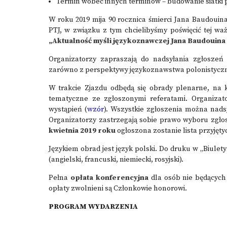
Termin wobec innych terminów – budowanie siatki p
W roku 2019 mija 90 rocznica śmierci Jana Baudoui
PTJ, w związku z tym chcielibyśmy poświęcić tej waż
„Aktualność myśli językoznawczej
Jana Baudouina
Organizatorzy zapraszają do nadsyłania zgłoszeń
zarówno z perspektywy językoznawstwa polonistyczneg
W trakcie Zjazdu odbędą się obrady plenarne, na k
tematyczne ze zgłoszonymi referatami. Organizat
wystąpień (
wzór
). Wszystkie zgłoszenia można nad
Organizatorzy zastrzegają sobie prawo wyboru zgło
kwietnia 2019 roku
ogłoszona zostanie lista przyjęt
Językiem obrad jest język polski. Do druku w „Biule
(angielski, francuski, niemiecki, rosyjski).
Pełna
opłata konferencyjna
dla osób nie będących
opłaty zwolnieni są Członkowie honorowi.
PROGRAM WYDARZENIA