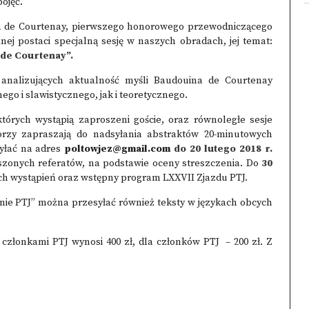
ojęć.
na de Courtenay, pierwszego honorowego przewodniczącego
nej postaci specjalną sesję w naszych obradach, jej temat:
 de Courtenay”.
 analizujących aktualność myśli Baudouina de Courtenay
o i slawistycznego, jak i teoretycznego.
tórych wystąpią zaproszeni goście, oraz równoległe sesje
orzy zapraszają do nadsyłania abstraktów 20-minutowych
syłać na adres
poltowjez@gmail.com
do 20 lutego 2018 r.
szonych referatów, na podstawie oceny streszczenia. Do
30
ych wystąpień oraz wstępny program LXXVII Zjazdu PTJ.
tynie PTJ” można przesyłać również teksty w językach obcych
 członkami PTJ wynosi 400 zł, dla członków PTJ – 200 zł. Z