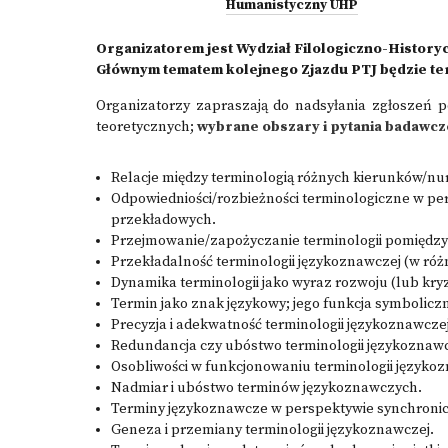
Humanistyczny UHP
Organizatorem jest Wydział Filologiczno-History
Głównym tematem kolejnego Zjazdu PTJ będzie te
Organizatorzy zapraszają do nadsyłania zgłoszeń p
teoretycznych;
wybrane obszary i pytania badawcze
Relacje między terminologią różnych kierunków/n
Odpowiedniości/rozbieżności terminologiczne w pe
przekładowych.
Przejmowanie/zapożyczanie terminologii pomiędzy
Przekładalność terminologii językoznawczej (w różn
Dynamika terminologii jako wyraz rozwoju (lub kry
Termin jako znak językowy; jego funkcja symbolicz
Precyzja i adekwatność terminologii językoznawczej
Redundancja czy ubóstwo terminologii językoznawc
Osobliwości w funkcjonowaniu terminologii językoz
Nadmiar i ubóstwo terminów językoznawczych.
Terminy językoznawcze w perspektywie synchronicz
Geneza i przemiany terminologii językoznawczej.