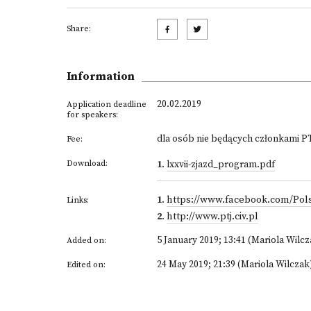
Share:
Information
20.02.2019
Application deadline
for speakers:
dla osób nie będących członkami PTJ
Fee:
Download:
1
.
lxxvii-zjazd_program.pdf
1
.
https://www.facebook.com/Po
Links:
2
.
http://www.ptj.civ.pl
5 January 2019; 13:41 (Mariola Wilcz
Added on:
24 May 2019; 21:39 (Mariola Wilczak
Edited on: