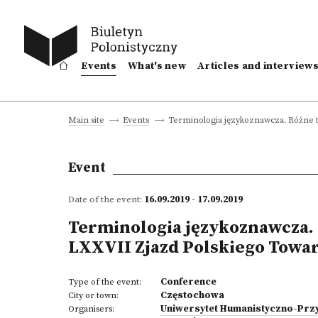
Events
What's new
Articles and interview
Terminologia językoznawcza. Różne t
Main site
Events
Event
Date of the event:
16.09.2019 - 17.09.2019
Terminologia językoznawcza. R
LXXVII Zjazd Polskiego Towa
Conference
Type of the event:
Częstochowa
City or town:
Uniwersytet Humanistyczno-Przy
Organisers: