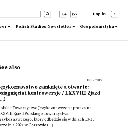
Log in
A
EN
reer
Polish Studies Newsletter
Geopolonistyka
See also
10.12.2019
Językoznawstwo zamknięte a otwarte:
osiągnięcia i kontrowersje / LXXVIII Zjazd
...)
Polskie Towarzystwo Językoznawcze zaprasza na
LXXVIII Zjazd Polskiego Towarzystwa
ęzykoznawczego, który odbędzie się w dniach 13-15
rześnia 2021 w Gorzowie (...)