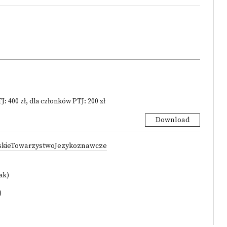
: 400 zł, dla członków PTJ: 200 zł
Download
lskieTowarzystwoJezykoznawcze
ak)
)