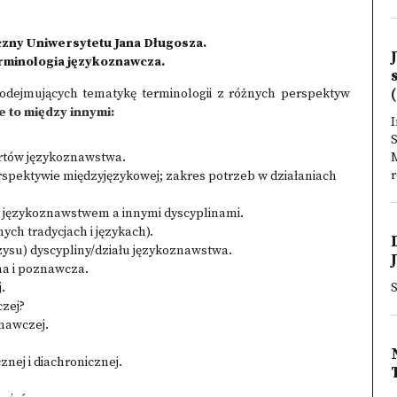
czny Uniwersytetu Jana Długosza.
rminologia językoznawcza.
(
odejmujących tematykę terminologii z różnych perspektyw
 to między innymi:
I
S
urtów językoznawstwa.
r
rspektywie międzyjęzykowej; zakres potrzeb w działaniach
 językoznawstwem a innymi dyscyplinami.
ych tradycjach i językach).
zysu) dyscypliny/działu językoznawstwa.
na i poznawcza.
.
zej?
nawczej.
nej i diachronicznej.